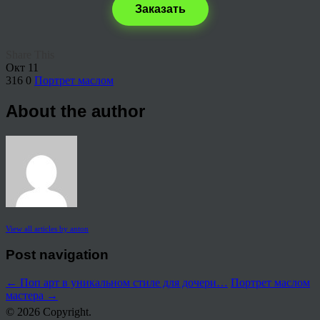
Заказать
Share This
Окт
11
316
0
Портрет маслом
About the author
View all articles by anton
Post navigation
←
Поп арт в уникальном стиле для дочери…
Портрет маслом
мастера
→
© 2026 Copyright.