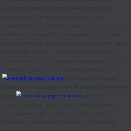
добрых традиций. Что презентовать девушкам:
романтичным и деловым, экстравагантным и
скромным по случаю юбилея, окончания вуза, другого
особенного события? Беспроигрышная идея подарка,
способного подарить море незабываемых впечатлений,
позитивных эмоций —
женский портрет маслом
.
Закажите его в нашей арт-студии для подруги, жены,
мамы, дочери, для коллег, преподавателей, сестер.
Vip
подарок для самых
дорогих вам людей: авторский
женский портрет холст
масло
Холст,
масло, грунтовка, другие натуральные материалы,
используемые в работе над картиной, позволяют
художникам добиваться абсолютного портретного
сходства. Мы специализируемся на портретах по фото.