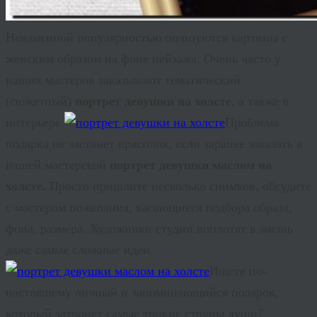
Неизменной популярностью пользуются картины с
женским образом на фоне пейзажа. Очень часто у
наших мастеров заказывают тематический
(сюжетный)
портрет девушки на холсте
, а также в
интерьере.
Проблема
подарка не застанет врасплох, если заранее заказать в
нашей мастерской
портрет девушки маслом на
холсте.
Просто пришлите несколько снимков, обсудите
с мастером пожелания, касающиеся подбора образа,
фона, размера. Художники студии воплотят в жизнь
даже самые сложные идеи.
Ищете по-
настоящему личный и запоминающийся подарок,
который затронет самые тонкие струны души?