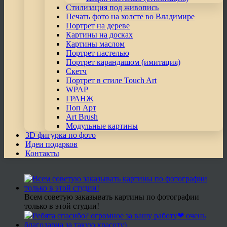
Стилизация под живопись
Печать фото на холсте во Владимире
Портрет на дереве
Картины на досках
Картины маслом
Портрет пастелью
Портрет карандашом (имитация)
Скетч
Портрет в стиле Touch Art
WPAP
ГРАНЖ
Поп Арт
Art Brush
Модульные картины
3D фигурка по фото
Идеи подарков
Контакты
Всем советую заказывать картины по фотографии
только в этой студии!