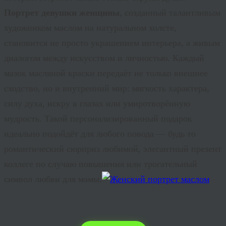
Портрет девушки женщины
, созданный талантливым
художником маслом на натуральном холсте,
становится не просто украшением интерьера, а живым
диалогом между искусством и личностью. Каждый
мазок масляной краски передаёт не только внешнее
сходство, но и внутренний мир: мягкость характера,
силу духа, искру в глазах или умиротворённую
мудрость. Такой персонализированный подарок
идеально подойдёт для любого повода — будь то
романтический сюрприз любимой, элегантный презент
коллеге по случаю повышения или трогательный
символ любви для мамы.