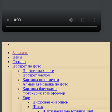
Заказать
Цены
Отзывы
Портрет по фото
Портрет на холсте
Портрет маслом
Картины по номерам
Алмазная мозаика по фото
Картины блестками
Фотокубик трансформер
Еще
Цифровая живопись
Шарж
Шарж пастелью (стилизация)