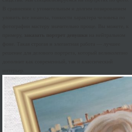
В сравнении с утомительным и долгим позированием
уловить все нюансы, тонкости характера человека по
фотографии мастеру значительно проще. Вы можете, к
примеру,
заказать портрет девушки
на нейтральном
фоне. Такая строгая и элегантная работа — лучшее
решение для делового портрета, который великолепно
дополнит как современный, так и классический
интерьер.