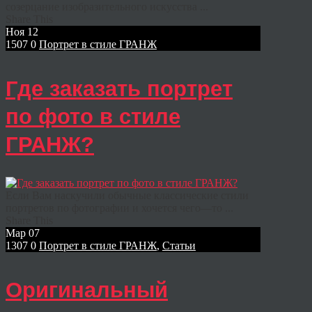
созерцание изобразительного искусства ...
Share This
Ноя
12
1507
0
Портрет в стиле ГРАНЖ
Где заказать портрет
по фото в стиле
ГРАНЖ?
Если Вам наскучили обычные классические стили
портретов по фотографии и хочется чего—то ...
Share This
Мар
07
1307
0
Портрет в стиле ГРАНЖ
,
Статьи
Оригинальный