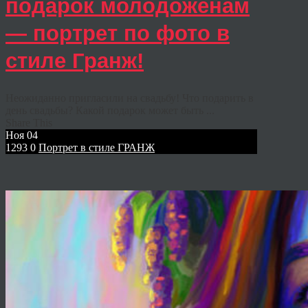
подарок молодоженам
— портрет по фото в
стиле Гранж!
Неожиданно пригласили на свадьбу! Что подарить в
день свадьбы? Какой подарок может быть ...
Share This
Ноя
04
1293
0
Портрет в стиле ГРАНЖ