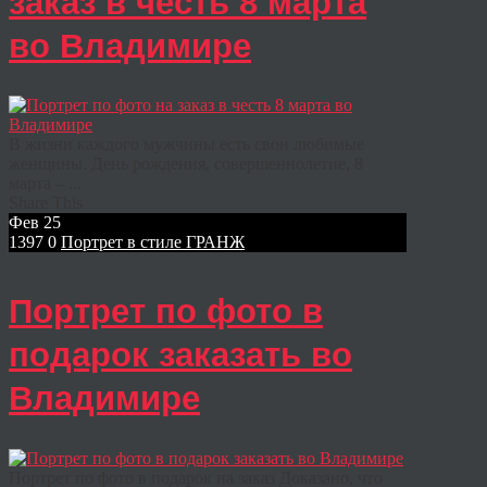
заказ в честь 8 марта
во Владимире
В жизни каждого мужчины есть свои любимые
женщины. День рождения, совершеннолетие, 8
марта – ...
Share This
Фев
25
1397
0
Портрет в стиле ГРАНЖ
Портрет по фото в
подарок заказать во
Владимире
Портрет по фото в подарок на заказ Доказано, что