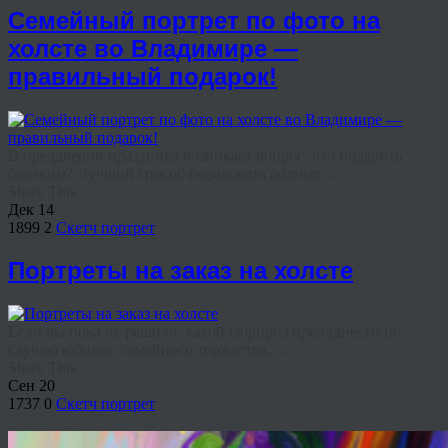
Семейный портрет по фото на
холсте во Владимире —
правильный подарок!
В преддверии праздника возникает вопрос: что подарить
близким? Лучший способ порадовать родных ...
Share This
Дек
14
1899
2
Скетч портрет
Портреты на заказ на холсте
Если вы пока не решили, какой сюрприз преподнести по
случаю юбилея, семейного торжества, ...
Share This
Сен
20
1737
0
Скетч портрет