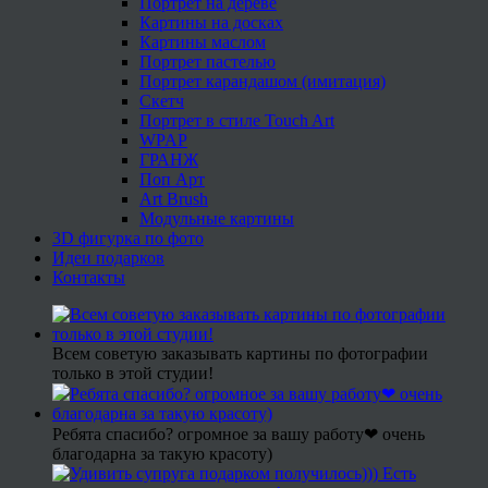
Портрет на дереве
Картины на досках
Картины маслом
Портрет пастелью
Портрет карандашом (имитация)
Скетч
Портрет в стиле Touch Art
WPAP
ГРАНЖ
Поп Арт
Art Brush
Модульные картины
3D фигурка по фото
Идеи подарков
Контакты
Всем советую заказывать картины по фотографии
только в этой студии!
Ребята спасибо? огромное за вашу работу❤ очень
благодарна за такую красоту)