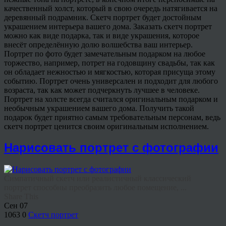
качественный холст, который в свою очередь натягивается на
деревянный подрамник. Скетч портрет будет достойным
украшением интерьера вашего дома. Заказать скетч портрет
можно как виде подарка, так и виде украшения, которое
внесёт определённую долю волшебства ваш интерьер.
Портрет по фото будет замечательным подарком на любое
торжество, например, потрет на годовщину свадьбы, так как
он обладает нежностью и мягкостью, которая присуща этому
событию. Портрет очень универсален и подходит для любого
возраста, так как может подчеркнуть лучшее в человеке.
Портрет на холсте всегда считался оригинальным подарком и
необычным украшением вашего дома. Получить такой
подарок будет приятно самым требовательным персонам, ведь
скетч портрет ценится своим оригинальным исполнением.
Нарисовать портрет с фотографии
Симпатичный скетч или реалистичный классический
портрет способны преобразить любое помещение, ...
Share This
Сен
07
1063
0
Скетч портрет