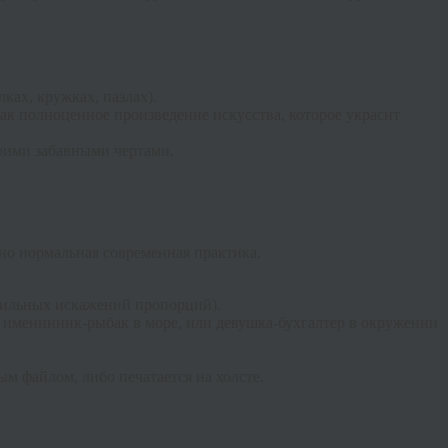
ках, кружках, пазлах).
ак полноценное произведение искусства, которое украсит
оими забавными чертами.
тно нормальная современная практика.
 сильных искажений пропорций).
 именинник-рыбак в море, или девушка-бухгалтер в окружении
м файлом, либо печатается на холсте.