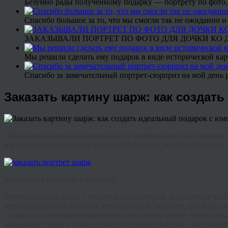
Безумно рады полученному подарку — портрету по фото,
Спасибо большое за то, что мы смогли так не ожиданно
ЗАКАЗЫВАЛИ ПОРТРЕТ ПО ФОТО ДЛЯ ДОЧКИ КО ДН
Мы решили сделать ему подарок в виде исторической кар
Спасибо за замечательный портрет-сюрприз на мой день 
Заказать картину шарж: как создат
Поиск оригинального подарка часто превращается в головную бо
взрыв смеха, умиления и искренней радости, лучшее решение
Кто создает шедевры с юмором?
Многие путают шарж с обычной карикатурой. Карикатура часто
черты внешности человека, его харизму и характер, делая их 
Создать по-настоящему качественную работу может только п
вкладывает душу и опыт, ценится особенно высоко. Настоящий 