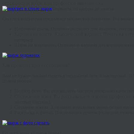
отражающим хобби или профессию именинника.
Форматы: от цифры до холста
Сегодня индустрия предлагает множество форматов. Вы можете
Цифровой шарж.
Отлично подходит для аватарок, поздрав
Картина на холсте.
Классический вариант. Печать на нат
интерьер.
Шарж на компанию
.
Отличный вариант для корпоративны
Как проходит процесс создания?
Вам не нужно часами сидеть в неудобной позе в мастерской. В
Этапы работы:
Подбор фото.
Вы отправляете мастеру несколько качеств
Обсуждение идеи.
Вы рассказываете о хобби, профессии 
золотых слитков).
Создание эскиза.
Художник присылает черно-белый набро
Раскраска и финал
.
После ваших правок (если они нужны) 
От чего зависят шарж цены?