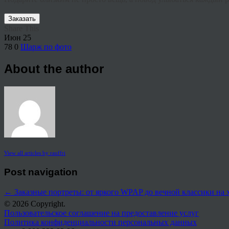
Заказать
Share This
Июн
25
78
0
Шарж по фото
About the author
View all articles by rauffri
Post navigation
←
Заказные портреты: от яркого WPAP до вечной классики на 
© 2026 Copyright.
Пользовательское соглашение на предоставление услуг
Политика конфиденциальности персональных данных