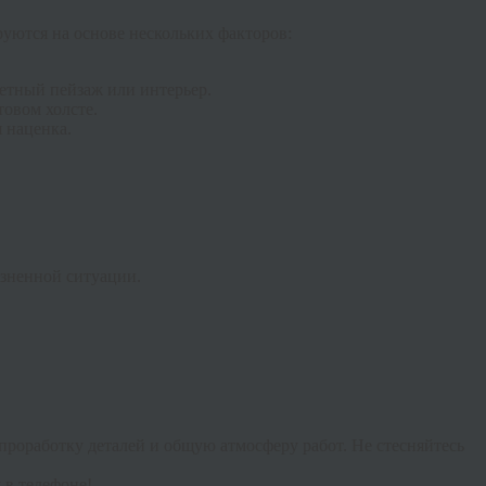
ются на основе нескольких факторов:
етный пейзаж или интерьер.
товом холсте.
я наценка.
изненной ситуации.
проработку деталей и общую атмосферу работ. Не стесняйтесь
 в телефоне!