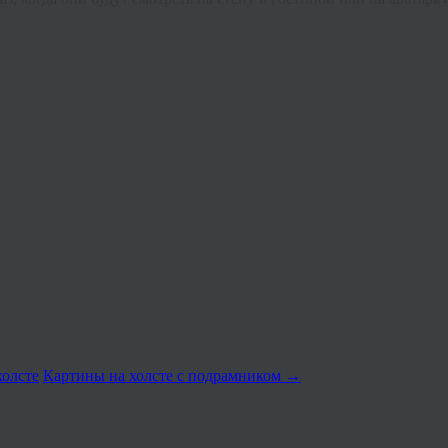
холсте
Картины на холсте с подрамником
→