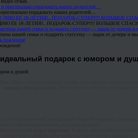
 видео отзыв.
 и оригинально порадовать наших родителей…
Ю ЕЕ 18-ЛЕТИЯ!.. ПОДАРОК-СУПЕР!!!! БОЛЬШОЕ СПАС
тины нашей семьи и подарить статуэтку — шарж от дочери и мы 
рождения!
ь идеальный подарок с юмором и ду
ль. Цветы завянут, конфеты съедят, а вот эмоции от нестандарт
 —
заказать портрет шарж
. Это не просто рисунок, это целая и
 носит сатирический, иногда даже обидный характер, тогда ка
слегка гипертрофированными, но очень милыми.
рофессиональный
шарж художник
. В эпоху нейросетей и шаблонн
эксперт умеет уловить суть человека, перенести его мимику на 