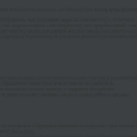
учая прайс-листы мастеров, вы заметите, что
шарж цены
формиру
тся дешевле, чем групповой шарж на компанию из 5-10 человек.
или вырезка силуэта стоят бюджетнее, чем проработанный сюж
дет стоить дороже, чем цифровая иллюстрация или печать на го
к утреннему корпоративу, за срочность взимается дополнительна
ге, увидев себя в образе любимого киногероя или в смешной ж
украшением банкетного зала и памятным сувениром.
и коллектив сплотит команду и поднимет настроение.
 человек обладает чувством юмора и оценит добрую иронию.
 по портфолио. Обращайте внимание на сходство с оригиналом, 
абот на холсте.
, когда они будут смотреть на стену в гостиной или на аватарку