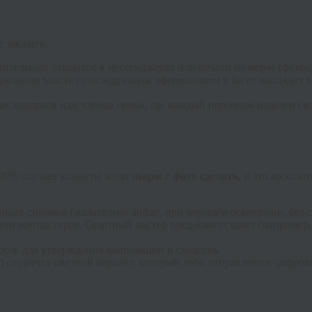
 заказать:
ительных открыток в мессенджерах или печати на мерче (футбол
уральном холсте с последующим оформлением в багет выглядит к
х подарков или членов семьи, где каждый персонаж наделен св
 90% случаев клиенты хотят
шарж с фото сделать
, и это абсолю
енных снимков (желательно анфас, при хорошем освещении, без
или мечтах героя. Опытный мастер предложит сюжет (например,
сок для утверждения композиции и сходства.
создается цветной вариант, который либо отправляется цифровы