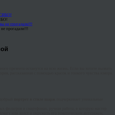
ИБО!
не прогадали!!!
шой
ного презента останутся на всю жизнь. Если вы хотите вызвать
стория, рассказанная с помощью красок и тонкого чувства юмора.
к добрый
портрет в стиле шарж
подчеркивает уникальные
ых фильтров в смартфонах, ручная работа, в которую мастер
бумагу или холст и окружить его тематическим антуражем,