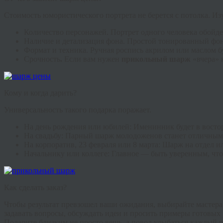
Стоимость юмористического портрета не берется с потолка. Из
Количество персонажей.
Портрет одного человека обойде
Наличие и детализация фона.
Простой тонированный фон 
Формат и техника.
Ручная роспись акрилом или маслом бу
Срочность
.
Если вам нужен
прикольный шарж
«вчера» 
Кому и когда дарить?
Универсальность такого подарка поражает.
На день рождения или юбилей:
Именинник будет в востор
На свадьбу:
Парный шарж молодоженов станет отличным 
На корпоратив, 23 февраля или 8 марта:
Шарж на отдел ил
Начальнику или коллеге:
Главное — быть уверенным, что
Как сделать заказ?
Чтобы результат превзошел ваши ожидания, выбирайте мастера
задавать вопросы, обсуждать идеи и просить примеры готовых р
Подарите близким не просто вещь, а повод улыбаться каждый раз