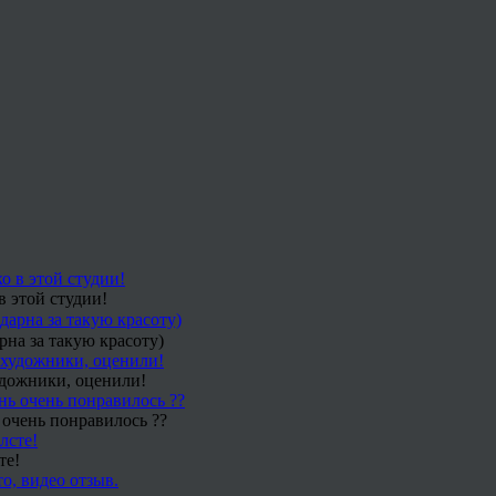
в этой студии!
рна за такую красоту)
удожники, оценили!
 очень понравилось ??
те!