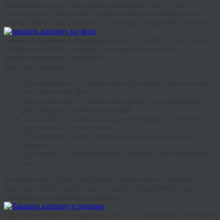
Требования к фото
:
чем выше разрешение, тем лучше
детализация. Даже старые, черно-белые или поврежденные
снимки можно восстановить с помощью цифровой обработки.
Заказать картину в подарок
можно на любой случай: день
рождения, юбилей, свадьбу, годовщину, новоселье,
профессиональный праздник.
Идеи для подарков:
Для любимых
— романтический портрет пары, коллаж
из совместных фото
Для родителей
— семейный портрет всех поколений,
реставрация старой фотографии
Для детей
— портрет в сказочном образе, с любимым
мультяшным персонажем
Для друзей
— шарж, портрет в профессиональном
образе
Для коллег
— корпоративный портрет, мотивирующий
постер
Большинство студий предлагают подарочную упаковку:
защитная пленка, картонная упаковка, подарочный пакет,
возможность вложения открытки.
Картина на холсте с подрамником — это идеальное сочетание