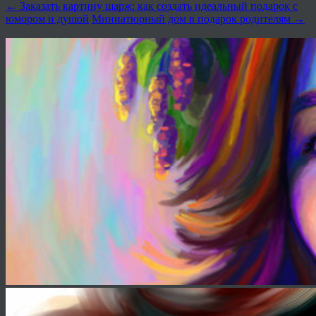
←
Заказать картину шарж: как создать идеальный подарок с
юмором и душой
Миниатюрный дом в подарок родителям
→