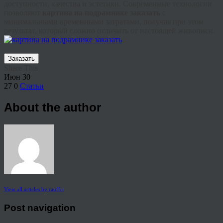
доступности, качества и эстетики. Современные технологии
позволяют
картина на подрамнике заказать
с
минимальными временными затратами, получая при этом
результат, который сложно отличить от настоящей живописи.
Заказать
Share This
Июн
30
27
0
Статьи
About the author
View all articles by rauffri
Post navigation