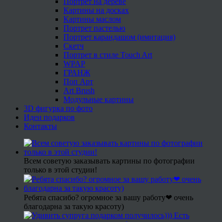
Портрет на дереве
Картины на досках
Картины маслом
Портрет пастелью
Портрет карандашом (имитация)
Скетч
Портрет в стиле Touch Art
WPAP
ГРАНЖ
Поп Арт
Art Brush
Модульные картины
3D фигурка по фото
Идеи подарков
Контакты
Всем советую заказывать картины по фотографии
только в этой студии!
Ребята спасибо? огромное за вашу работу❤ очень
благодарна за такую красоту)