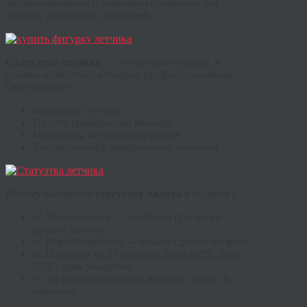
запоминающимся и значимым презентом для
любого, кто связан с авиацией.
Статуэтка летчика
— это не просто декор, а
символ мужества, свободы и профессионализма.
Она подойдёт:
Военному лётчику
Пилоту гражданской авиации
Подростку, мечтающему о небе
Коллекционеру авиационной тематики
Почему выбирают
статуэтку
пилота
в подарок?
✅ Уникальность — особенно при заказе
ручной работы
✅ Персонализация — можно сделать по фото
✅ Подходит на 23 февраля, День ВДВ, День
ВВС, день рождения
✅ Эффектно смотрится на столе, полке, в
кабинете