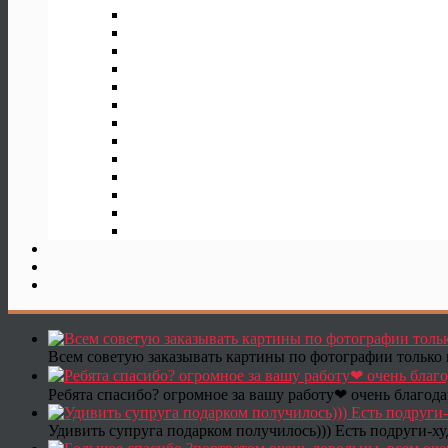
Всем советую заказывать картины по фотографии только 
Ребята спасибо? огромное за вашу работу❤ очень благода
Удивить супруга подарком получилось))) Есть подруги-х