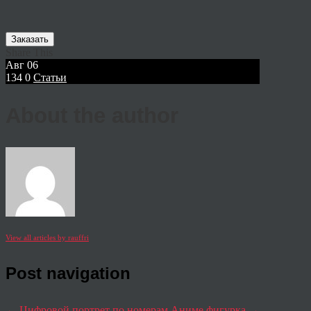
Заказать
Share This
Авг
06
134
0
Статьи
About the author
View all articles by rauffri
Post navigation
←
Цифровой портрет по номерам
Аниме фигурка
→