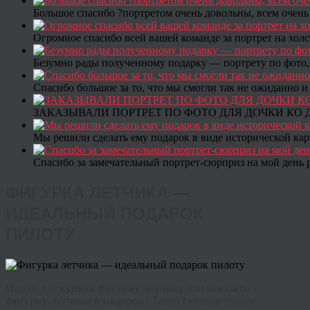
Большое спасибо ?портретом очень довольны, всем очень
Огромное спасибо всей вашей команде за портрет на холс
Безумно рады полученному подарку — портрету по фото,
Спасибо большое за то, что мы смогли так не ожиданно
ЗАКАЗЫВАЛИ ПОРТРЕТ ПО ФОТО ДЛЯ ДОЧКИ КО ДН
Мы решили сделать ему подарок в виде исторической кар
Спасибо за замечательный портрет-сюрприз на мой день 
ФИГУРКА ЛЕТЧИКА —
ИДЕАЛЬНЫЙ ПОДАРОК
ПИЛОТУ
Ищете, где
купить фигурку летчика
или
заказать
фигурку летчика в подарок
? Такой сувенир станет