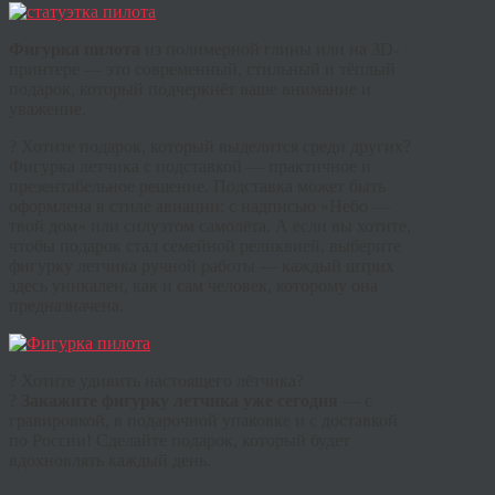
Фигурка пилота
из полимерной глины или на 3D-
принтере — это современный, стильный и тёплый
подарок, который подчеркнёт ваше внимание и
уважение.
? Хотите подарок, который выделится среди других?
Фигурка летчика с подставкой — практичное и
презентабельное решение. Подставка может быть
оформлена в стиле авиации: с надписью «Небо —
твой дом» или силуэтом самолёта. А если вы хотите,
чтобы подарок стал семейной реликвией, выберите
фигурку летчика ручной работы — каждый штрих
здесь уникален, как и сам человек, которому она
предназначена.
? Хотите удивить настоящего лётчика?
?
Закажите фигурку летчика уже сегодня
— с
гравировкой, в подарочной упаковке и с доставкой
по России! Сделайте подарок, который будет
вдохновлять каждый день.