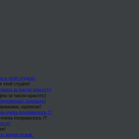
в этой студии!
рна за такую красоту)
удожники, оценили!
 очень понравилось ??
те!