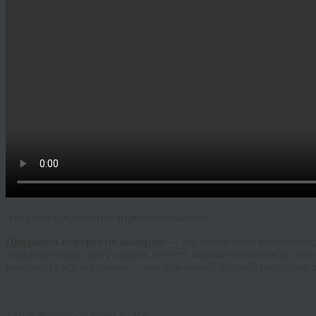
Что такое цифровой портрет по номерам?
Цифровой портрет по номерам
— это уникальная технология,
определённому цвету краски. Но есть важная особенность: лиц
раскрасить всё остальное — как в любимой детской раскраске, 
Такой формат сочетает в себе: