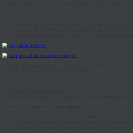
Многие задаются вопросом:
зачем оставлять лицо готовым?
О
Фотографическая точность лица — вы узнаёте себя или бл
Сложные детали уже проработаны — тени, блики, черты 
Вы не рискуете испортить главное — лицо остаётся идеа
А вот фон, одежда, позади — всё это вы раскрашиваете сами, 
свои оттенки — творчество приветствуется!
✅ Что вы получаете на выходе?
Готовый портрет с реалистичным лицом и уникальным фоном, 
Преимущества
картины по номерам
с прорисованным лицом
Уникальность — это портрет по вашему фото , его нет ни
Подходит для всех — даже если вы никогда не держали ки
Идеальный подарок — сделанный с душой, с личным уча
Арт-терапия — процесс раскрашивания успокаивает, помог