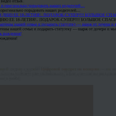
 видео отзыв.
 и оригинально порадовать наших родителей…
Ю ЕЕ 18-ЛЕТИЯ!.. ПОДАРОК-СУПЕР!!!! БОЛЬШОЕ СПАС
тины нашей семьи и подарить статуэтку — шарж от дочери и мы 
рождения!
тоящий шедевр с душой?
Цифровой портрет по номерам
— это и
лицо на портрете уже прорисовано , а фон и детали вы раскраши
ов и хобби.