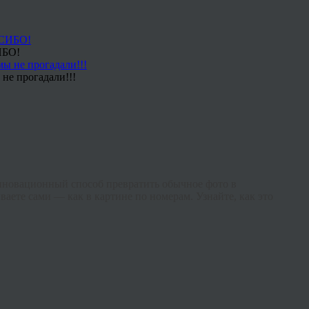
ИБО!
не прогадали!!!
нновационный способ превратить обычное фото в
ваете сами — как в картине по номерам. Узнайте, как это