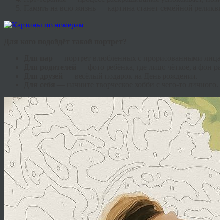
Память на всю жизнь — картина станет семейной реликв
Для кого подойдёт такой портрет?
Для пар
— портрет влюбленных с прорисованными лиц
Для родителей
— фото ребёнка, где лицо чёткое, а фон 
Для друзей
— весёлый подарок на День рождения.
Для себя
— начните творческое хобби с чего-то личного.