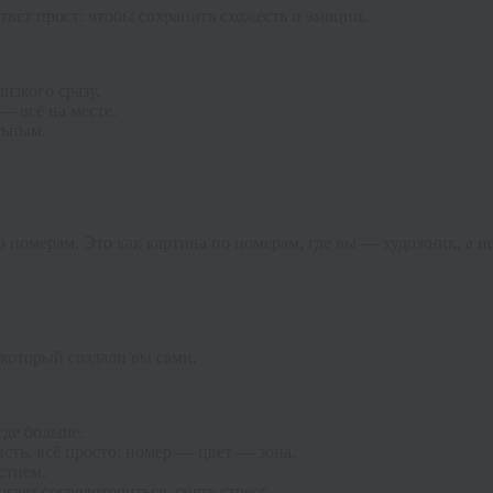
твет прост: чтобы сохранить схожесть и эмоции.
изкого сразу.
— всё на месте.
льным.
по номерам. Это как картина по номерам, где вы — художник, а 
который создали вы сами.
где больше.
сть, всё просто: номер — цвет — зона.
стием.
ает сосредоточиться, снять стресс.