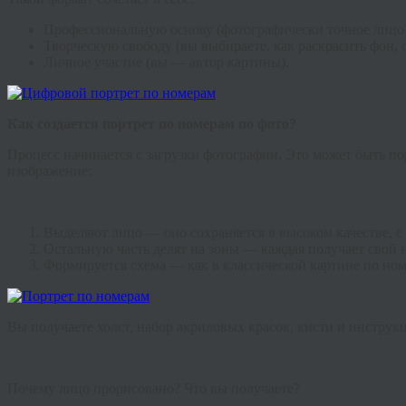
Профессиональную основу (фотографически точное лицо)
Творческую свободу (вы выбираете, как раскрасить фон, о
Личное участие (вы — автор картины).
Как создается портрет по номерам по фото?
Процесс начинается с загрузки фотографии. Это может быть по
изображение:
Выделяют лицо — оно сохраняется в высоком качестве, с 
Остальную часть делят на зоны — каждая получает свой 
Формируется схема — как в классической картине по ном
Вы получаете холст, набор акриловых красок, кисти и инструкци
Почему лицо прорисовано? Что вы получаете?