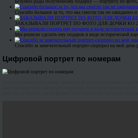
Безумно рады полученному подарку — портрету по фото,
Спасибо большое за то, что мы смогли так не ожиданно
ЗАКАЗЫВАЛИ ПОРТРЕТ ПО ФОТО ДЛЯ ДОЧКИ КО ДН
Мы решили сделать ему подарок в виде исторической кар
Спасибо за замечательный портрет-сюрприз на мой день 
Цифровой портрет по номерам
Хотите подарить близкому человеку не просто картину, а нас
персональное произведение искусства. Особенно ценно то, что 
работает и почему такой формат становится хитом среди подарк