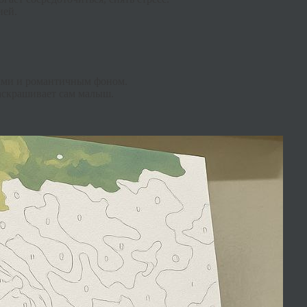
ией.
ами и романтичным фоном.
раскрашивает сам малыш.