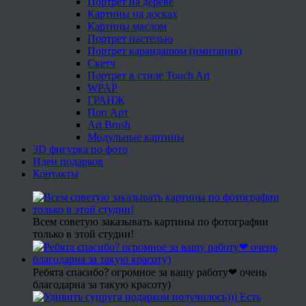
Портрет на дереве
Картины на досках
Картины маслом
Портрет пастелью
Портрет карандашом (имитация)
Скетч
Портрет в стиле Touch Art
WPAP
ГРАНЖ
Поп Арт
Art Brush
Модульные картины
3D фигурка по фото
Идеи подарков
Контакты
Всем советую заказывать картины по фотографии
только в этой студии!
Ребята спасибо? огромное за вашу работу❤ очень
благодарна за такую красоту)