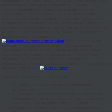
специалисты обладают большим опытом создания портретов
на холсте в технике масляной живописи. Если вы
захотите
нарисовать портрет с фотографии
в нашей
мастерской, не сомневайтесь: он акцентирует внимание на
естественном обаянии девушки, продемонстрирует лучшие
мужские черты, особенности характера малыша. Живописное
произведение безупречно впишется в интерьер любого стиля,
никогда не потеряет актуальность. Такая работа смотрится
необычно, достойно, дорого.
Оригинальный
скетч
портрет
— н
астоящий
бестселлер среди заказчиков.
Представляет собой напечатанную на профессиональном
холсте картину с лицами, которые не были скрупулезно
проработаны. Иногда это портрет с анатомически
неправильными чертами либо изображение, подчеркивающее
определенную деталь.
6 важных преимуществ нашей студии
Все работы выполняются профессиональными
портретистами.
Мы бесплатно дорабатываем эскизы, считая картину
завершенной лишь тогда, когда она будет полностью
соответствовать предпочтениям покупателя.
Используем высококачественные материалы (холст,
краски, лак, грунтовку), которые помогают долгие годы