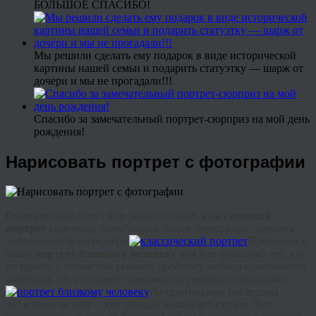
БОЛЬШОЕ СПАСИБО!
Мы решили сделать ему подарок в виде исторической
картины нашей семьи и подарить статуэтку — шарж от
дочери и мы не прогадали!!!
Спасибо за замечательный портрет-сюрприз на мой день
рождения!
Нарисовать портрет с фотографии
Симпатичный скетч или реалистичный
классический
портрет
способны преобразить любое помещение, придать
законченность интерьеру.
Преподнося
такой
портрет близкому человеку
каждые несколько лет, вы
не просто с легкостью решаете проблему выбора креативного
сюрприза, но и создаете прекрасную семейную традицию.
На протяжении последних
лет классический— хит продаж нашей арт-студии. Все