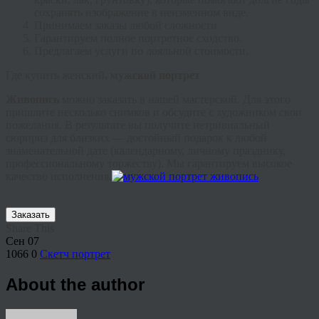
сохранять изображение в неизменном виде.
Принимаем заказы любой сложности.
Гарантируем полное портретное сходство.
Предлагаем услуги по лояльной стоимости.
Где купить женский
, мужской портрет
Живопись
можно заказать в нашей мастерской. Для этого
пришлите несколько снимков и обсудите с художником свои
пожелания. В результате вы получите нетривиальный
сюрприз для близких — достойный подарок к любой
знаменательной дате (календарному, личному празднику,
профессиональному торжеству). Мы гарантируем высокое
качество исполнения.
Заказать
Share This
Сен
07
1066
0
Скетч портрет
About the author