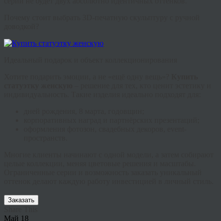
серии не будет двух абсолютно идентичных оттенков.
Почему стоит выбрать 3D-печатную скульптуру с ручной
доводкой?
Идеальный подарок и объект коллекционирования
Хотите подарить эмоции, а не «ещё одну вещь»?
Купить
статуэтку женскую
– решение для тех, кто ценит эстетику и
индивидуальность. Такие изделия идеально подходят для:
дней рождения, 8 марта, годовщин;
корпоративных наград и партнёрских презентаций;
оформления фотозон, свадебных декоров, event-
пространств.
Многие клиенты начинают с одной модели, а затем собирают
целые коллекции, меняя цветовые решения и масштабы.
Ограниченные серии и возможность заказать уникальный
оттенок делают каждую работу инвестицией в личный стиль.
Заказать
Share This
Май
18