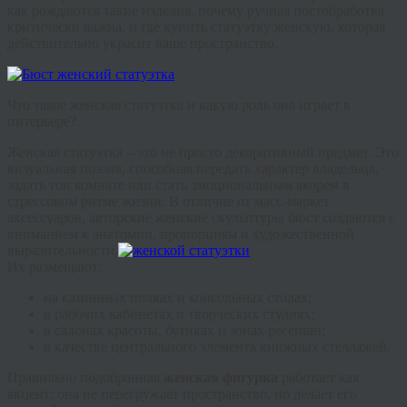
как рождаются такие изделия, почему ручная постобработка
критически важна, и где
купить статуэтку женскую
, которая
действительно украсит ваше пространство.
Что такое женская статуэтка и какую роль она играет в
интерьере?
Женская статуэтка
– это не просто декоративный предмет. Это
визуальная поэзия, способная передать характер владельца,
задать тон комнате или стать эмоциональным якорем в
стрессовом ритме жизни. В отличие от масс-маркет
аксессуаров, авторские
женские скульптуры бюст
создаются с
вниманием к анатомии, пропорциям и художественной
выразительности.
Их размещают:
на каминных полках и консольных столах;
в рабочих кабинетах и творческих студиях;
в салонах красоты, бутиках и зонах ресепшн;
в качестве центрального элемента книжных стеллажей.
Правильно подобранная
женская фигурка
работает как
акцент: она не перегружает пространство, но делает его