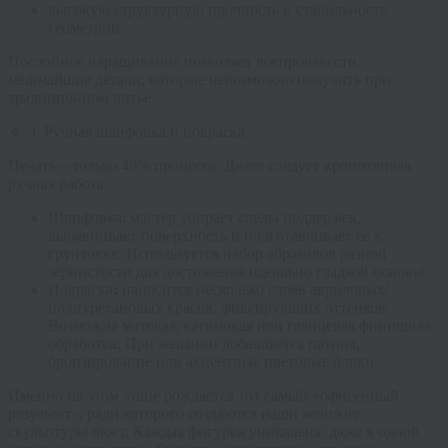
высокую структурную прочность и стабильность
геометрии.
Послойное наращивание позволяет воспроизвести
мельчайшие детали, которые невозможно получить при
традиционном литье.
🔹 3. Ручная шлифовка и покраска
Печать – только 40% процесса. Далее следует кропотливая
ручная работа:
Шлифовка:
мастер убирает следы поддержек,
выравнивает поверхность и подготавливает её к
грунтовке. Используется набор абразивов разной
зернистости для достижения идеально гладкой основы.
Покраска
:
наносится несколько слоёв акриловых/
полиуретановых красок, фиксирующих оттенков.
Возможна матовая, сатиновая или глянцевая финишная
обработка. При желании добавляется патина,
бронзирование или акцентные цветовые блоки.
Именно на этом этапе рождается тот самый «офигенный
результат», ради которого создаются наши
женские
скульптуры бюст
. Каждая фигурка уникальна: даже в одной