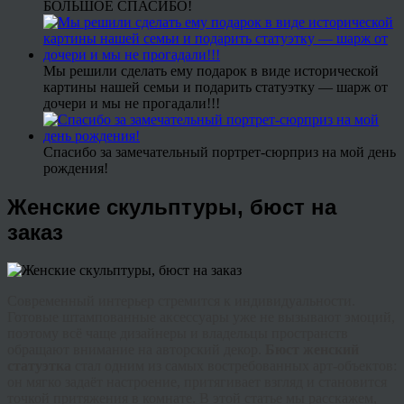
БОЛЬШОЕ СПАСИБО!
Мы решили сделать ему подарок в виде исторической
картины нашей семьи и подарить статуэтку — шарж от
дочери и мы не прогадали!!!
Спасибо за замечательный портрет-сюрприз на мой день
рождения!
Женские скульптуры, бюст на
заказ
Современный интерьер стремится к индивидуальности.
Готовые штампованные аксессуары уже не вызывают эмоций,
поэтому всё чаще дизайнеры и владельцы пространств
обращают внимание на авторский декор.
Бюст женский
статуэтка
стал одним из самых востребованных арт-объектов:
он мягко задаёт настроение, притягивает взгляд и становится
точкой притяжения в комнате. В этой статье мы расскажем,