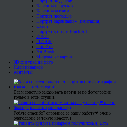
Портрет на дереве
Картины на досках
Картины маслом
Портрет пастелью
Портрет карандашом (имитация)
Скетч
Портрет в стиле Touch Art
WPAP
ГРАНЖ
Поп Арт
Art Brush
Модульные картины
3D фигурка по фото
Идеи подарков
Контакты
Всем советую заказывать картины по фотографии
только в этой студии!
Ребята спасибо? огромное за вашу работу❤ очень
благодарна за такую красоту)