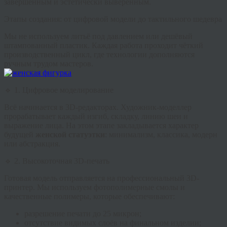
завершённым и эстетически выверенным.
Этапы создания: от цифровой модели до тактильного шедевра
Мы не используем литьё под давлением или дешёвый
штампованный пластик. Каждая работа проходит чёткий
производственный цикл, где технологии дополняются
ручным трудом мастеров.
🔹 1. Цифровое моделирование
Всё начинается в 3D-редакторах. Художник-моделлер
прорабатывает каждый изгиб, складку, линию шеи и
выражение лица. На этом этапе закладывается характер
будущей
женской статуэтки
: минимализм, классика, модерн
или абстракция.
🔹 2. Высокоточная 3D-печать
Готовая модель отправляется на профессиональный 3D-
принтер. Мы используем фотополимерные смолы и
качественные полимеры, которые обеспечивают:
разрешение печати до 25 микрон;
отсутствие видимых слоёв на финальном изделии;