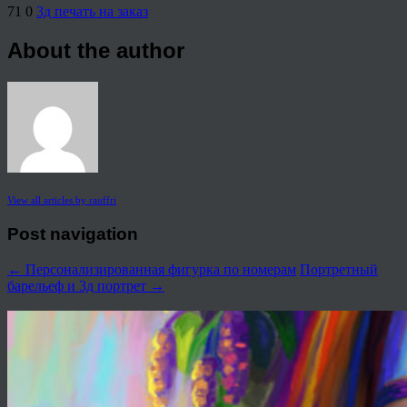
71
0
3д печать на заказ
About the author
View all articles by rauffri
Post navigation
←
Персонализированная фигурка по номерам
Портретный
барельеф и 3д портрет
→