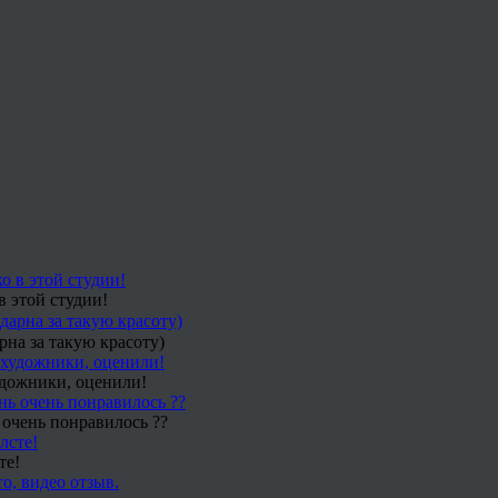
в этой студии!
рна за такую красоту)
удожники, оценили!
 очень понравилось ??
те!