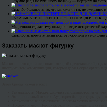
Безумно рады полученному подарку — портрету по фото,
Спасибо большое за то, что мы смогли так не ожиданно
ЗАКАЗЫВАЛИ ПОРТРЕТ ПО ФОТО ДЛЯ ДОЧКИ КО ДН
Мы решили сделать ему подарок в виде исторической кар
Спасибо за замечательный портрет-сюрприз на мой день 
Заказать маскот фигурку
Маскот
— это яркий персонаж, который представляет бренд, 
инструментом коммуникации, который делает образ организа
Зачем бренду нужен маскот
Узнаваемость.
Маскот
фигурка
запоминаются легче, чем
Эмоциональный отклик. Аудитория быстрее формирует пр
Маркетинговые возможности. Маскота можно использовать
Продажи и мерч. Персонаж отлично подходит для сувен