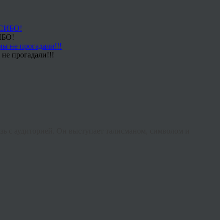
ИБО!
не прогадали!!!
ь с аудиторией. Он выступает талисманом, символом и