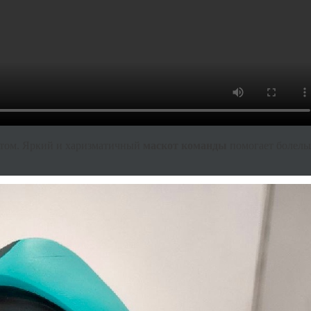
утом. Яркий и харизматичный
маскот команды
помогает болель