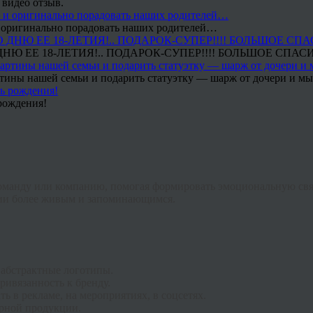
 видео отзыв.
 и оригинально порадовать наших родителей…
Ю ЕЕ 18-ЛЕТИЯ!.. ПОДАРОК-СУПЕР!!!! БОЛЬШОЕ СПАС
тины нашей семьи и подарить статуэтку — шарж от дочери и мы 
рождения!
команду или компанию, помогая формировать эмоциональную связ
ции более живым и запоминающимся.
 абстрактные логотипы.
ивязанность к бренду.
 в рекламе, на мероприятиях, в соцсетях.
ирной продукции.