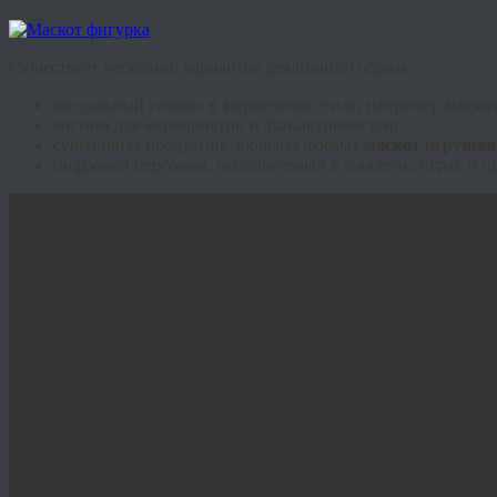
Существует несколько вариантов реализации образа:
визуальный символ в фирменном стиле, например
маско
костюм для мероприятий и фан-активностей;
сувенирная продукция, включая формат
маскот игрушка
цифровой персонаж, используемый в соцсетях, играх и п