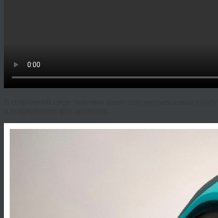
В спортивной среде талисман давно стал неотъемлемым атриб
и поддерживает фан-движение.