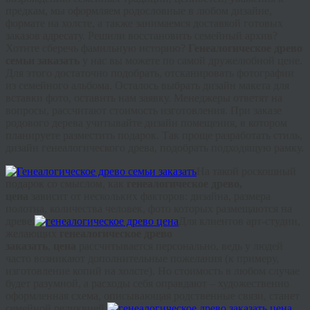
предкам, мы оформляем родословные в любом дизайне,
формате на холсте, а также занимаемся доставкой готовых
заказов адресату. Решили восстановить семейный архив?
Хотите сберечь фамильную историю?
Генеалогическое древо
семьи заказать
у нас вы можете по самой дружелюбной цене.
Для этого достаточно подобрать, отсканировать фотографии
из семейного альбома. Осталось выбрать дизайн макета для
вставки фото, оставить нам заявку. Менеджеры ответят на
вопросы, рассчитают стоимость изготовления. При заказе
родового дерева учитывайте дизайн помещения, в котором
планируете разместить подарок. Так проще разработать стиль,
дизайн генеалогического древа, подобрать подходящую рамку.
На такой роскошный
подарок со смыслом, как
генеалогическое древо,
цена
зависит от нескольких факторов: дизайна, размера
полотна, количества человек, фото которых размещаются на
древе.
Для клиентов арт-студии,
желающих
генеалогическое древо
заказать
,
цена
рассчитывается персонально, ведь у людей
часто возникают дополнительные пожелания (к примеру,
изготовление копий на холсте). Но стоимость в любом случае
будет разумной, а расходы себя оправдают – художественно
оформленная схема, описывающая родственные связи, станет
семейной реликвией.