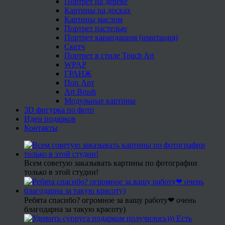
Портрет на дереве
Картины на досках
Картины маслом
Портрет пастелью
Портрет карандашом (имитация)
Скетч
Портрет в стиле Touch Art
WPAP
ГРАНЖ
Поп Арт
Art Brush
Модульные картины
3D фигурка по фото
Идеи подарков
Контакты
Всем советую заказывать картины по фотографии
только в этой студии!
Ребята спасибо? огромное за вашу работу❤ очень
благодарна за такую красоту)