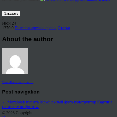
Заказать
Share This
Июн
24
1370
0
Генеалогическое древо
,
Статьи
About the author
View all articles by rauffri
Post navigation
←
Mozabrick купить бесконечный фото конструктор
Картина
на холсте по фото
→
© 2026 Copyright.