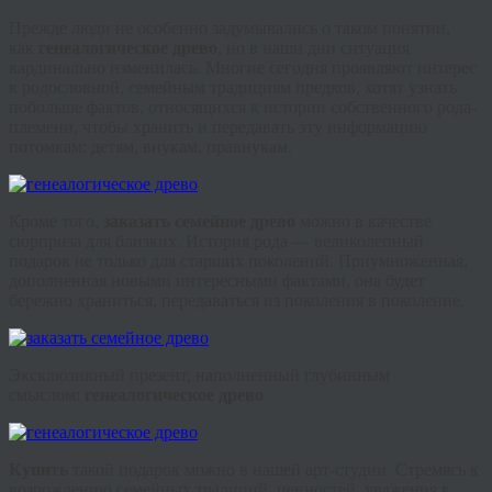
Прежде люди не особенно задумывались о таком понятии,
как
генеалогическое древо
, но в наши дни ситуация
кардинально изменилась. Многие сегодня проявляют интерес
к родословной, семейным традициям предков, хотят узнать
побольше фактов, относящихся к истории собственного рода-
племени, чтобы хранить и передавать эту информацию
потомкам: детям, внукам, правнукам.
Кроме того,
заказать семейное древо
можно в качестве
сюрприза для близких. История рода — великолепный
подарок не только для старших поколений. Приумноженная,
дополненная новыми интересными фактами, она будет
бережно храниться, передаваться из поколения в поколение.
Эксклюзивный презент, наполненный глубинным
смыслом:
генеалогическое древо
Купить
такой подарок можно в нашей арт-студии. Стремясь к
возрождению семейных традиций, ценностей, уважения к