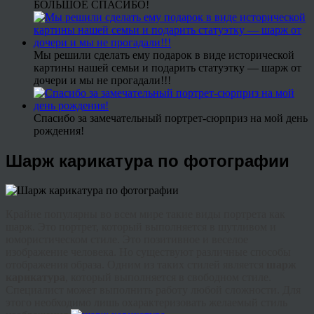
БОЛЬШОЕ СПАСИБО!
Мы решили сделать ему подарок в виде исторической
картины нашей семьи и подарить статуэтку — шарж от
дочери и мы не прогадали!!!
Спасибо за замечательный портрет-сюрприз на мой день
рождения!
Шарж карикатура по фотографии
Крайне популярны во всем мире такие виды портрета как
шарж. Это портрет, который выполняется в шутливом и
юмористическом стиле. Это позитивное и веселое
изображение человека. Но существуют различные способы
отображения образа. Одним из таких стилей является
шарж
карикатура
, который выполняется в свободном стиле.
Специалист может выполнить работу любой сложности. Для
этого необходимо лишь охарактеризовать желаемый стиль