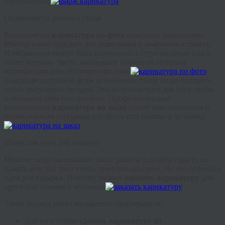
изображения.
Особенности данного стиля
Выполняется
карикатура по фото
опытным художником.
Мастер тонко передает все пожелания и замечания клиента.
Изображение может быть выполнено в строгом стиле или в
более веселом. Часто заказывают шаржи по мотивам
мультфильма или любимого фильма.
Благодаря шутливой форе исполнения такие виды портрета
очень популярны сегодня. Это отличная идея для того чтобы
побаловать себя или близких. Профессионально
выполненная
карикатура на заказ
станет оригинальным и
незабываемым подарком для друга или близкого человека.
Шарж как идея для подарка
Многие люди заказывают такие работы для себя, просто на
память или для того чтобы повесить на стену. Но это отличная
идея для подарка. Поэтому можно
заказать карикатуру
для
друга или близкого человека.
Такой подход имеет множество преимуществ:
Для того чтобы
сделать карикатуру из