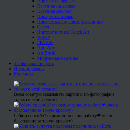
Портрет на дереве
Картины на досках
Картины маслом
Портрет пастелью
Портрет карандашом (имитация)
Скетч
Портрет в стиле Touch Art
WPAP
ГРАНЖ
Поп Арт
Art Brush
Модульные картины
3D фигурка по фото
Идеи подарков
Контакты
Всем советую заказывать картины по фотографии
только в этой студии!
Ребята спасибо? огромное за вашу работу❤ очень
благодарна за такую красоту)