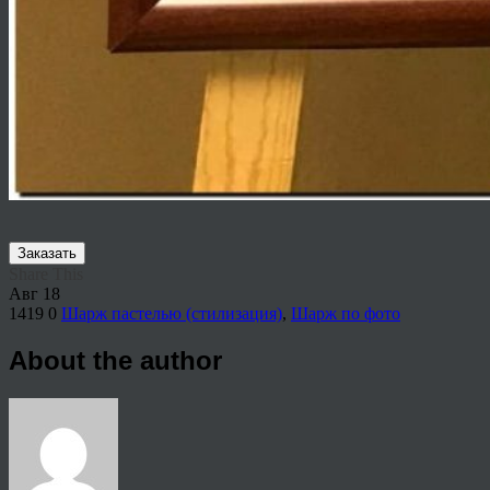
Заказать
Share This
Авг
18
1419
0
Шарж пастелью (стилизация)
,
Шарж по фото
About the author