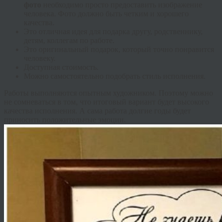
фото
необходимо просто предоставить изображение
человека. Фото должно быть четким и хорошего
качества.
Это отличная идея для подарка другу, родственнику,
детям, коллегам по работе.
Это оригинальный подарок, который точно понравится
человеку.
Доступная стоимость.
Можно самостоятельно подобрать стиль исполнения.
Работы выполняются опытным художником. Поэтому можно
не сомневаться в том, что итоговый вариант будет высокого
качества исполнения. А сама работа долгие годы будет
приносить положительные эмоции.