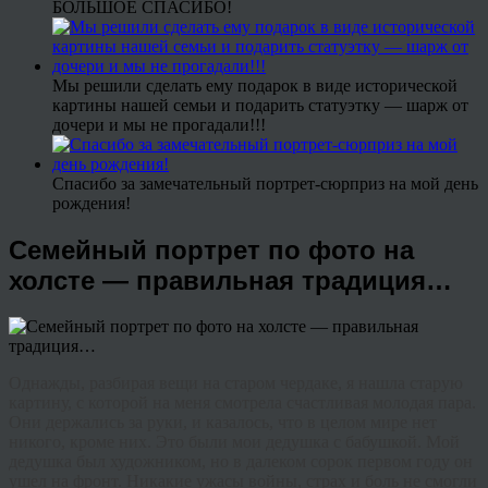
БОЛЬШОЕ СПАСИБО!
Мы решили сделать ему подарок в виде исторической
картины нашей семьи и подарить статуэтку — шарж от
дочери и мы не прогадали!!!
Спасибо за замечательный портрет-сюрприз на мой день
рождения!
Семейный портрет по фото на
холсте — правильная традиция…
Однажды, разбирая вещи на старом чердаке, я нашла старую
картину, с которой на меня смотрела счастливая молодая пара.
Они держались за руки, и казалось, что в целом мире нет
никого, кроме них. Это были мои дедушка с бабушкой. Мой
дедушка был художником, но в далеком сорок первом году он
ушел на фронт. Никакие ужасы войны, страх и боль не смогли