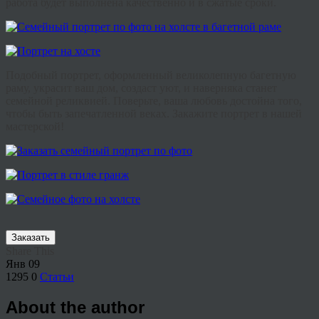
работа будет выполнена качественно и в сжатые сроки.
Подобный портрет, оформленный великолепную багетную
раму, украсит ваш дом, создаст уют, и наверняка станет
семейной реликвией. Поверьте, ваша любовь достойна того,
чтобы быть запечатленной веках. Закажите портрет в нашей
мастерской!
Заказать
Share This
Янв
09
1295
0
Статьи
About the author