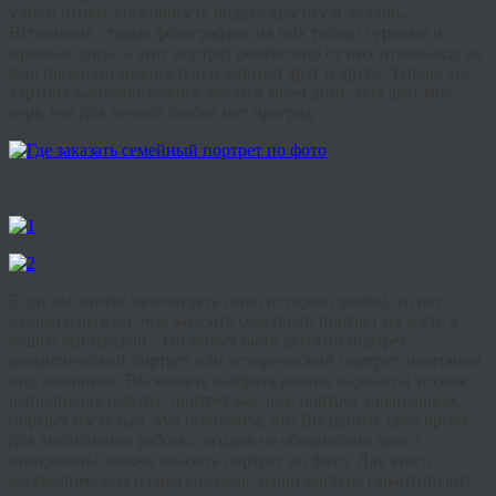
у него отнять способность видеть красоту и любовь.
Вспомните старые фотографии: на них только суровые и
мрачные лица, а этот портрет разительно от них отличался: он
был пронизан нежностью и заботой друг о друге. Теперь эта
картина занимает важное место в моем доме, она дает мне
веру, что для вечной любви нет преград.
Если вы хотите запечатлеть свою историю любви, то нет
лучшего выхода, чем заказать семейный портрет на хосте в
нашей мастерской. Это может быть детский портрет,
романтический портрет или исторический портрет, имитация
под живопись. Вы можете выбрать разные варианты техник
выполнения работы: портрет маслом, портрет карандашом,
портрет пастелью. Мы понимаем, что Вы цените свое время,
для выполнения работы сегодня не обязательно долго
позировать: можно заказать портрет по фото. Для этого
необходима всего пара снимков, наши мастера гарантируют: