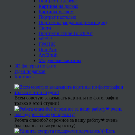
Портрет на дереве
Картины на досках
Картины маслом
Портрет пастелью
Портрет карандашом (имитация)
Скетч
Портрет в стиле Touch Art
WPAP
ГРАНЖ
Поп Арт
Art Brush
Модульные картины
3D фигурка по фото
Идеи подарков
Контакты
Всем советую заказывать картины по фотографии
только в этой студии!
Ребята спасибо? огромное за вашу работу❤ очень
благодарна за такую красоту)