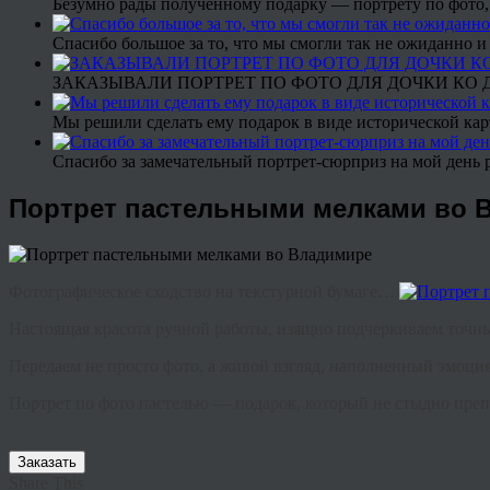
Безумно рады полученному подарку — портрету по фото,
Спасибо большое за то, что мы смогли так не ожиданно
ЗАКАЗЫВАЛИ ПОРТРЕТ ПО ФОТО ДЛЯ ДОЧКИ КО ДН
Мы решили сделать ему подарок в виде исторической кар
Спасибо за замечательный портрет-сюрприз на мой день 
Портрет пастельными мелками во 
Фотографическое сходство на текстурной бумаге…
Настоящая красота ручной работы, изящно подчеркиваем то
Передаем не просто фото, а живой взгляд, наполненный эмоц
Портрет по фото пастелью — подарок, который не стыдно пре
Заказать
Share This