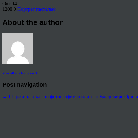
Окт
14
1208
0
Портрет пастелью
About the author
View all articles by rauffri
Post navigation
←
Шаржи на заказ по фотографии онлайн во Владимире
Ориги