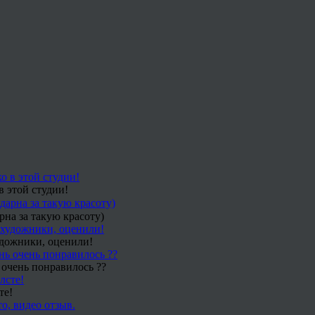
в этой студии!
рна за такую красоту)
удожники, оценили!
 очень понравилось ??
те!