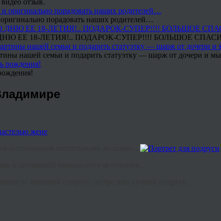
 видео отзыв.
 и оригинально порадовать наших родителей…
Ю ЕЕ 18-ЛЕТИЯ!.. ПОДАРОК-СУПЕР!!!! БОЛЬШОЕ СПАС
тины нашей семьи и подарить статуэтку — шарж от дочери и мы 
рождения!
Владимире
чным исполнением пастельными мелками…
иями и динамикой прекрасного мгновения…
поднести любимой супруге, сестре или лучшей подруге…