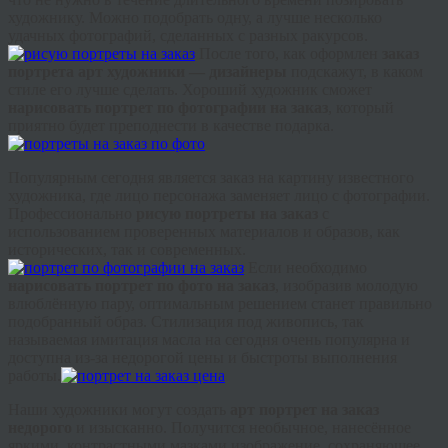
художнику. Можно подобрать одну, а лучше несколько
удачных фотографий, сделанных с разных ракурсов.
После того, как оформлен
заказ
портрета арт художники — дизайнеры
подскажут, в каком
стиле его лучше сделать. Хороший художник сможет
нарисовать портрет по фотографии на заказ
, который
приятно будет преподнести в качестве подарка.
Популярным сегодня является заказ на картину известного
художника, где лицо персонажа заменяет лицо с фотографии.
Профессионально
рисую портреты на заказ
с
использованием проверенных материалов и образов, как
исторических, так и современных.
Если необходимо
нарисовать портрет по фото на заказ
, изобразив молодую
влюблённую пару, оптимальным решением станет правильно
подобранный образ. Стилизация под живопись, так
называемая имитация масла на сегодня очень популярна и
доступна из-за недорогой цены и быстроты выполнения
работы.
Наши художники могут создать
арт портрет на заказ
недорого
и
изысканно. Получится необычное, нанесённое
яркими, контрастными мазками изображение, сохраняющее