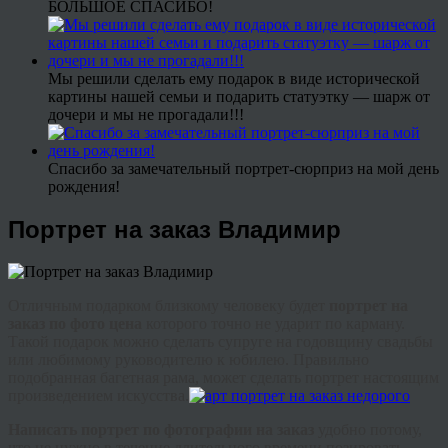
БОЛЬШОЕ СПАСИБО!
Мы решили сделать ему подарок в виде исторической
картины нашей семьи и подарить статуэтку — шарж от
дочери и мы не прогадали!!!
Спасибо за замечательный портрет-сюрприз на мой день
рождения!
Портрет на заказ Владимир
Отличным подарком близкому человеку будет
портрет на
заказ по фото цена
которого точно не ударит по карману.
Такой подарок можно сделать супруге на годовщину свадьбы
или любимому руководителю к юбилею. Правильно
подобранная багетная рама, может сделать портрет настоящим
произведением искусства.
Написать портрет по фотографии на заказ
удобно потому,
что не нужно в течение длительного времени позировать