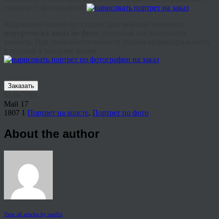
сходство с фотографией.
Художники нашей арт студии оригинально выполнят
портреты на заказ по фото
, учитывая все пожелания
клиента. При этом обеспечивается полная индивидуальность
в подходе к каждому заказу.
Заказать
Share This
Май
17
1807
1
Портрет на холсте
,
Портрет по фото
About the author
View all articles by rauffri