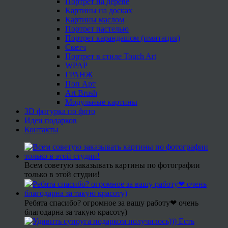
Портрет на дереве
Картины на досках
Картины маслом
Портрет пастелью
Портрет карандашом (имитация)
Скетч
Портрет в стиле Touch Art
WPAP
ГРАНЖ
Поп Арт
Art Brush
Модульные картины
3D фигурка по фото
Идеи подарков
Контакты
Всем советую заказывать картины по фотографии
только в этой студии!
Ребята спасибо? огромное за вашу работу❤ очень
благодарна за такую красоту)