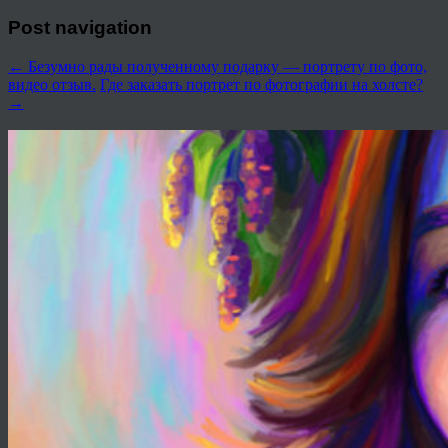
Post navigation
←
Безумно рады полученному подарку — портрету по фото,
видео отзыв.
Где заказать портрет по фотографии на холсте?
→