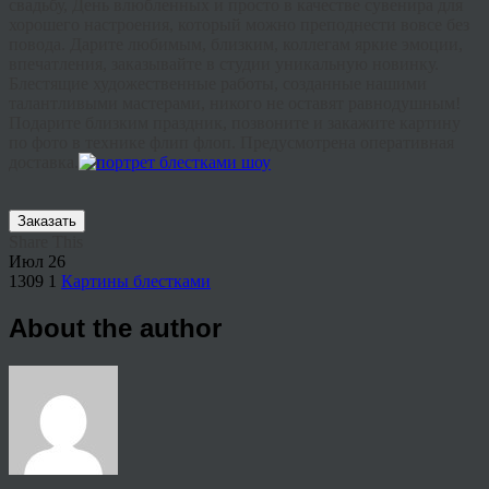
свадьбу, День влюбленных и просто в качестве сувенира для
хорошего настроения, который можно преподнести вовсе без
повода. Дарите любимым, близким, коллегам яркие эмоции,
впечатления, заказывайте в студии уникальную новинку.
Блестящие художественные работы, созданные нашими
талантливыми мастерами, никого не оставят равнодушным!
Подарите близким праздник, позвоните и закажите картину
по фото в технике
флип
флоп
. Предусмотрена оперативная
доставка.
Заказать
Share This
Июл
26
1309
1
Картины блестками
About the author