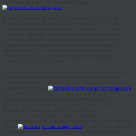
блестками купить
его не составит труда.
Работа над
«
сияющей картиной» начинается с создания
макета, для разработки которого потребуется фотография в
высоком разрешении без резких теней на лице. Снимок
отличного качества — залог первоклассного результата. В
итоге заказчик получает настоящий шедевр на холсте.
Деревянный подрамник изготовлен из высокосортной
хвойной древесины. Предоставляем гарантию долговечности
натяжки холста. Каждая работа аккуратно упакована в
плотную картонную коробку.
Сюрприз, который приятно не только получать, но и дарить:
портрет блестками на холсте заказать
завораживающе
красивую картину в качестве презента сегодня имеет
возможность каждый.
Пока не решили, чем удивить родных, друзей, коллег?
Приобретите роскошный презент, подготовленный
персонально для получателя, а мы постараемся, чтобы ваш
подарок выглядел ярко, красочно, необычно!
Эксклюзивный
арт портрет блестками, цена
которого не
станет разорительной для бюджета, будет уместен по любому
поводу.
Неординарный
портрет
блестками шоу —
удачный выбор на юбилей, новоселье,