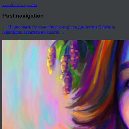
View all articles by rauffri
Post navigation
←
Нарисовать генеалогическое древо династии
Картина
блестками заказать на холсте
→