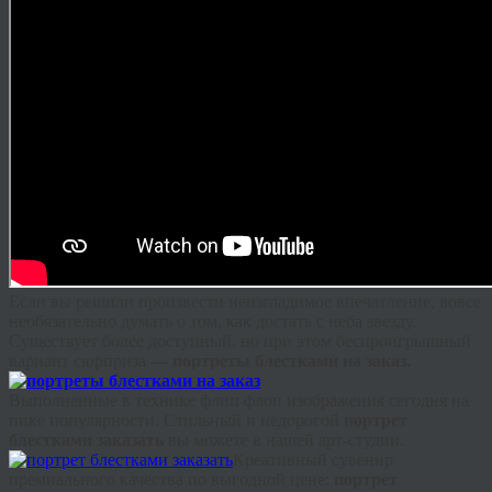
Если вы решили произвести неизгладимое впечатление, вовсе
необязательно думать о том, как достать с неба звезду.
Существует более доступный, но при этом беспроигрышный
вариант сюрприза
— портреты блестками на заказ
.
Выполненные в технике
флип
флоп
изображения сегодня на
пике популярности. Стильный и недорогой
портрет
блестками
заказат
ь
вы можете в нашей арт-студии.
Креативный сувенир
премиального качества по выгодной цене:
портрет