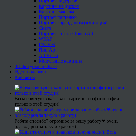
Портрет на дереве
Картины на досках
Картины маслом
Портрет пастелью
Портрет карандашом (имитация)
Скетч
Портрет в стиле Touch Art
WPAP
ГРАНЖ
Поп Арт
Art Brush
Модульные картины
3D фигурка по фото
Идеи подарков
Контакты
Всем советую заказывать картины по фотографии
только в этой студии!
Ребята спасибо? огромное за вашу работу❤ очень
благодарна за такую красоту)