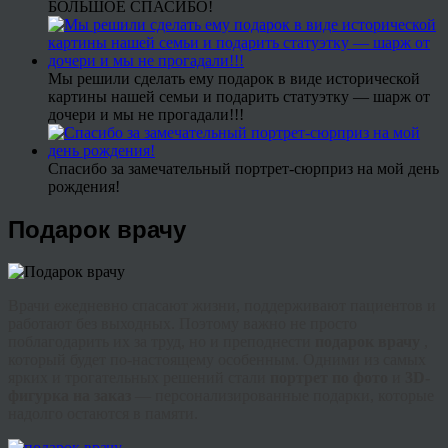
БОЛЬШОЕ СПАСИБО!
Мы решили сделать ему подарок в виде исторической
картины нашей семьи и подарить статуэтку — шарж от
дочери и мы не прогадали!!!
Спасибо за замечательный портрет-сюрприз на мой день
рождения!
Подарок врачу
Врачи ежедневно спасают жизни, поддерживают пациентов и
работают без выходных. Поэтому важно не просто
поблагодарить их за труд, но и преподнести
подарок врачу
,
который будет по-настоящему особенным. Одними из самых
ярких и трогательных решений стали
портрет по фото
и
3D-
фигурка на заказ
— персонализированные подарки, которые
надолго остаются в памяти.