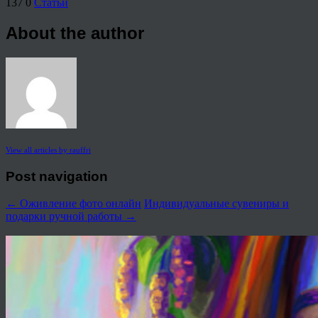
137
0
Статьи
About the author
View all articles by rauffri
Post navigation
←
Оживление фото онлайн
Индивидуальные сувениры и
подарки ручной работы
→