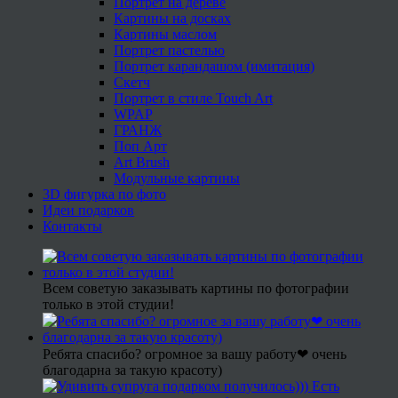
Портрет на дереве
Картины на досках
Картины маслом
Портрет пастелью
Портрет карандашом (имитация)
Скетч
Портрет в стиле Touch Art
WPAP
ГРАНЖ
Поп Арт
Art Brush
Модульные картины
3D фигурка по фото
Идеи подарков
Контакты
Всем советую заказывать картины по фотографии
только в этой студии!
Ребята спасибо? огромное за вашу работу❤ очень
благодарна за такую красоту)