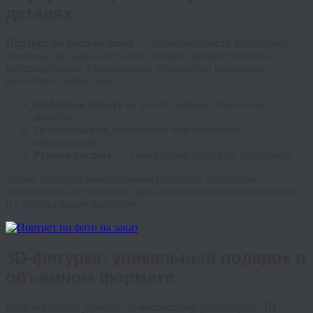
деталях
Портрет по фото на заказ
— это возможность запечатлеть
человека так, как он есть, или создать художественную
интерпретацию. Современные технологии позволяют
воплотить любые идеи:
Цифровая печать
на холсте, дереве, стекле или
металле;
Гравировка
на деревянных или каменных
поверхностях;
Ручная роспись
— уникальный штрих от художника.
Чтобы получить качественный результат, достаточно
предоставить четкое фото, желательно в хорошем освещении
и с фронтальным ракурсом.
3D-фигурка: уникальный подарок в
объёмном формате
Если вы хотите удивить по-настоящему, рассмотрите
3D-