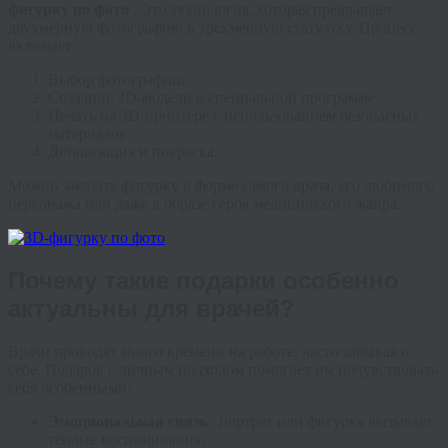
фигурку по фото
. Это технология, которая превращает
двухмерную фотографию в трехмерную статуэтку. Процесс
включает:
Выбор фотографии.
Создание 3D-модели в специальной программе.
Печать на 3D-принтере с использованием безопасных
материалов.
Детализация и покраска.
Можно заказать фигурку в форме самого врача, его любимого
персонажа или даже в образе героя медицинского жанра.
Почему такие подарки особенно
актуальны для врачей?
Врачи проводят много времени на работе, часто забывая о
себе. Подарок с личным подходом помогает им почувствовать
себя особенными:
Эмоциональная связь
: портрет или фигурка вызывает
теплые воспоминания;