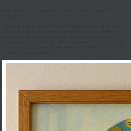
карикатур.
Эти подарки вызвали бурю эмоций и стали предметом
гордости.
Подарок врачу
— это не просто символ благодарности, а
способ выразить уважение и признательность.
Портрет по
фото
и
3D-фигурка
— это современные, креативные и
эмоционально заряженные решения, которые запомнятся на
долгие годы. Подарите своим врачам частичку тепла и заботы
— они этого достойны!