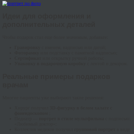
Идеи для оформления и
дополнительных деталей
Чтобы подарок стал еще более значимым, добавьте:
Гравировку
с именем, надписью или датой;
Фоторамку
или подставку с памятной надписью;
Сертификат
или открытку ручной работы;
Упаковку в подарочную коробку
с лентой и декором.
Реальные примеры подарков
врачам
Многие пациенты уже выбирают такие решения:
Хирург получил
3D-фигурку в белом халате с
фонендоскопом
;
Педиатр —
портрет в стиле мультфильма
с подписью:
«Любимый доктор»;
Коллектив медиков получил
групповой портрет
в виде