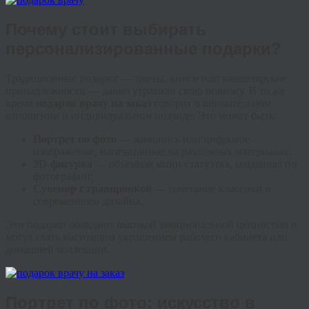
Почему стоит выбирать
персонализированные подарки?
Традиционные подарки — цветы, книги или канцелярские
принадлежности — давно утратили свою новизну. В то же
время
подарок врачу на заказ
говорит о внимательном
отношении и индивидуальном подходе. Это может быть:
Портрет по фото
— живопись или цифровое
изображение, напечатанное на различных материалах;
3D-фигурка
— объемная мини-статуэтка, созданная по
фотографии;
Сувенир с гравировкой
— сочетание классики и
современного дизайна.
Эти подарки обладают высокой эмоциональной ценностью и
могут стать настоящим украшением рабочего кабинета или
домашней коллекции.
Портрет по фото: искусство в