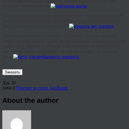
можно
укрепить
или
наладить
дружбу
с
начальницей
,
что
поможет
ещё
и
в
работе
.
Эксклюзивный
портрет
в
нашем городе –
это
оригинальный
подарок
для
начальницы
,
вызывающий
вал
положительных
эмоций
и
ценных
воспоминаний
.
Работа
выполняется
в
технике
A
rt
B
rush
,
которая
является
нашей
эксклюзивной
идеей
,
подкрепленной
индивидуальным
подходом
к
работе
,
благодаря
чему
получается
креативный
,
оригинальный
и
красочный
А
рт
Б
раш
портрет
по
фото
на
заказ
.
Заказать
Share This
Дек
30
1064
0
Портрет в стиле Art Brush
About the author