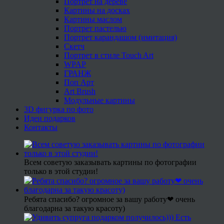
Портрет на дереве
Картины на досках
Картины маслом
Портрет пастелью
Портрет карандашом (имитация)
Скетч
Портрет в стиле Touch Art
WPAP
ГРАНЖ
Поп Арт
Art Brush
Модульные картины
3D фигурка по фото
Идеи подарков
Контакты
Всем советую заказывать картины по фотографии
только в этой студии!
Ребята спасибо? огромное за вашу работу❤ очень
благодарна за такую красоту)