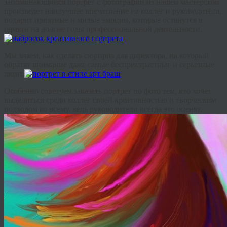
запоминающийся
портрет
с
фотографии
из
нашей
мастерской
произведет
наилучшее
впечатление
на
коллег
и
руководителя
,
подарит
приятные
и
милые
эмоции
,
которые
останутся
в
памяти
на
долгие
годы
профессиональной
деятельности
.
Мы
знаем
,
как
сделать
сюрприз
для
директора
,
на
который
обратят
внимание
даже
самые
беспристрастные
и
серьезные
люди
.
Особенно
советуем
заказать
портрет
по
фото
тем
,
кто
хочет
выделиться
среди
коллег
своей
креативностью
и
творческим
подходом
ко
всему
,
ведь
руководители
всегда
это
оценят
.