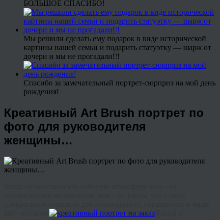
БОЛЬШОЕ СПАСИБО!
Мы решили сделать ему подарок в виде исторической
картины нашей семьи и подарить статуэтку — шарж от
дочери и мы не прогадали!!!
Спасибо за замечательный портрет-сюрприз на мой день
рождения!
Креативный Art Brush портрет по
фото для руководителя
женщины…
Когда
нужно
скрасить
рабочую
атмосферу
чем
—
то
интересным
и
необычным
,
чем
—
то
таким
,
что
станет
прекрасным
подарком
для
руководителя
,
обращаются
в
нашу
арт
—
студию
.
Яркий
и