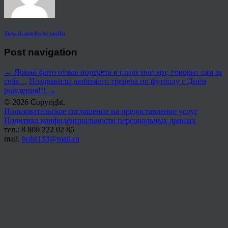
View all articles by rauffri
Post navigation
←
Яркий фото отзыв портрета в стиле поп арт, говорит сам за
себя…
Поздравили любимого тренера по футболу с Днём
рождения!!!
→
© 2026 Copyright.
Пользовательское соглашение на предоставление услуг
Политика конфиденциальности персональных данных
тел.: 8 800 222 02 86
mail:
holst133@mail.ru