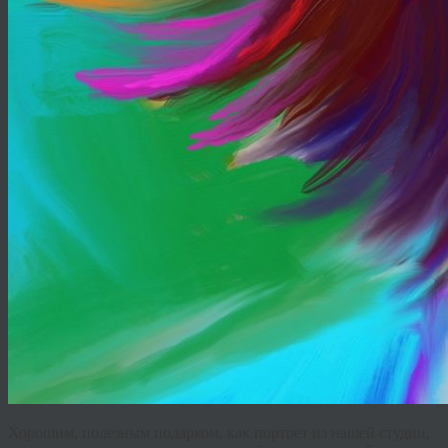
Хорошим
,
полезным
подарком
,
как
портрет
из
нашей
студии
,