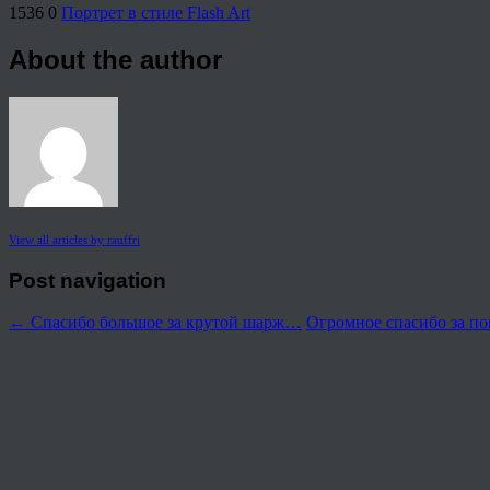
1536
0
Портрет в стиле Flash Art
About the author
View all articles by rauffri
Post navigation
←
Спасибо большое за крутой шарж…
Огромное спасибо за п