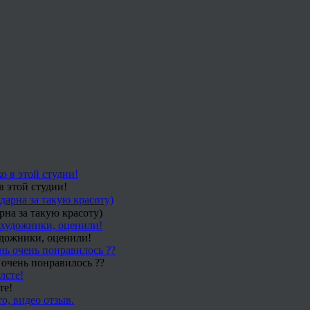
в этой студии!
рна за такую красоту)
удожники, оценили!
 очень понравилось ??
те!