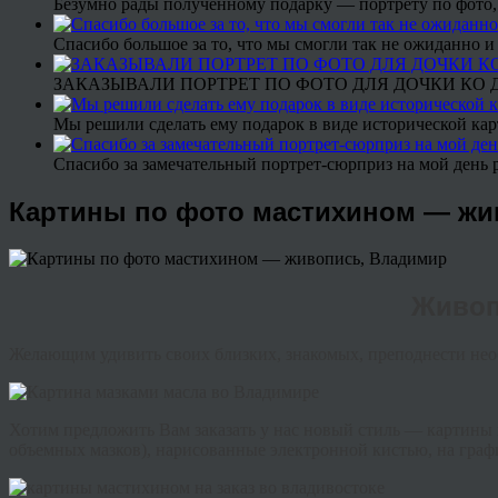
Безумно рады полученному подарку — портрету по фото,
Спасибо большое за то, что мы смогли так не ожиданно
ЗАКАЗЫВАЛИ ПОРТРЕТ ПО ФОТО ДЛЯ ДОЧКИ КО ДН
Мы решили сделать ему подарок в виде исторической кар
Спасибо за замечательный портрет-сюрприз на мой день 
Картины по фото мастихином — жи
Живоп
Желающим удивить своих близких, знакомых, преподнести нео
Хотим предложить Вам заказать у нас новый стиль — картины
объемных мазков), нарисованные электронной кистью, на граф