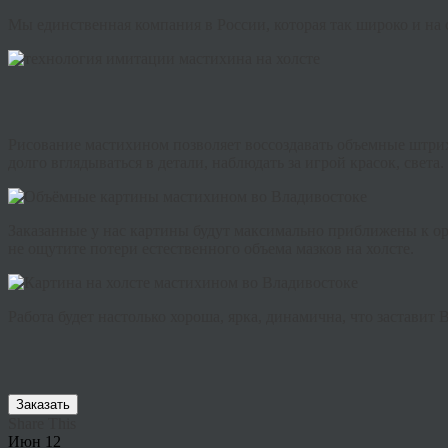
Мы единственная компания в России, которая так широко и на
Рисование мастихином позволяет воссоздавать объемные штрихи
долго вглядываться в детали, наблюдать за игрой красок, света.
Заказанные у нас картины будут максимально приближены к ор
не ощутите потери естественного объема мазков на холсте.
Работа будет настолько хороша, ярка, динамична, что заставит
Заказать
Share This
Июн
12