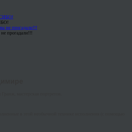
ИБО!
не прогадали!!!
димире
я
Гранж, мастерская портретов.
полненные в этой необычной технике исполнения (с помощью