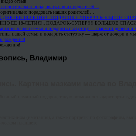
 видео отзыв.
 и оригинально порадовать наших родителей…
Ю ЕЕ 18-ЛЕТИЯ!.. ПОДАРОК-СУПЕР!!!! БОЛЬШОЕ СПАС
тины нашей семьи и подарить статуэтку — шарж от дочери и мы 
рождения!
вопись, Владимир
ись. Картина мазками масла во Вла
бычный памятный подарок, такую возможность дарит арт-студи
 мастихином (имитация), а также портреты по фотографиям, вы
ическом планшете.