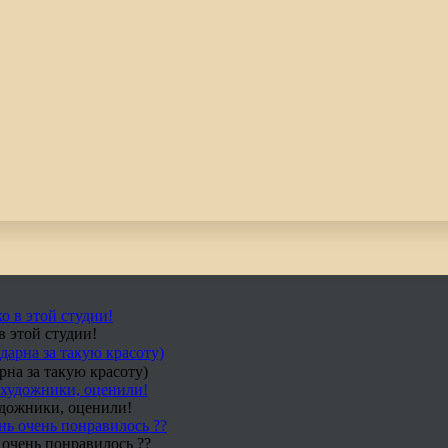
в этой студии!
рна за такую красоту)
удожники, оценили!
 очень понравилось ??