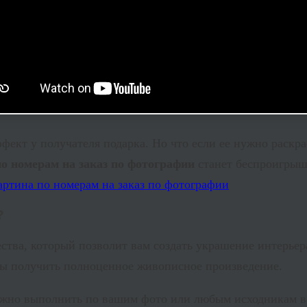
ффект у получателя подарка. Но что если ее нужно раскра
по номерам на заказ по фотографии
станет беспроигрыш
?
ества, который позволит вам создать украшение интерье
бы получить полноценное живописное произведение.
жно выполнить по вашим фото или любым исходникам в