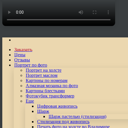
Заказать
Цены
Отзывы
Портрет по фото
Портрет на холсте
Портрет маслом
Картины по номерам
Алмазная мозаика по фото
Картины блестками
Фотокубик трансформер
Еще
Цифровая живопись
Шарж
Шарж пастелью (стилизация)
Стилизация под живопись
Печать фото на холсте во Владимире