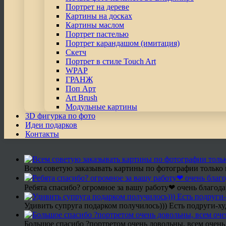
Портрет на дереве
Картины на досках
Картины маслом
Портрет пастелью
Портрет карандашом (имитация)
Скетч
Портрет в стиле Touch Art
WPAP
ГРАНЖ
Поп Арт
Art Brush
Модульные картины
3D фигурка по фото
Идеи подарков
Контакты
Всем советую заказывать картины по фотографии только 
Ребята спасибо? огромное за вашу работу❤ очень благода
Удивить супруга подарком получилось))) Есть подруги-х
Большое спасибо ?портретом очень довольны, всем очень