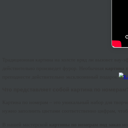
Традиционная картина на холсте вряд ли вызовет
вау
-э
действительно произведет фурор. Необычная
картина 
преподнести действительно эксклюзивный подарок.
Что представляет собой картина по номерам
Картина по номерам – это уникальный набор для творч
нужно заполнить цветами соответственно цифрам, что
В нашей мастерской
картины по номерам под заказ
мо