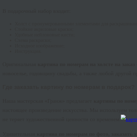
В подарочный набор входит:
Холст с пронумерованными элементами для раскрашиван
Стойкие акриловые краски;
Удобные нейлоновые кисти;
Схема раскраски;
Исходное изображение;
Инструкция.
Оригинальная
картина по номерам на холсте на заказ
новоселье, годовщину свадьбы, а также любой другой п
Где заказать картину по номерам в подарок?
Наша мастерская «
Гранж
» предлагает
картины по номе
настоящее произведение искусства. Мы используем толь
не теряет художественной ценности со временем.
Удивительная
картина по номерам по фото, заказать
к