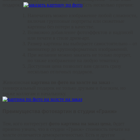
подарок?
Есть несколько причин:
Напечатать можно изображение любой сложности,
включая групповые портреты или сюжетные
картины без потери в качестве.
Возможно добавление фотоэффектов и надписей
или печати в стиле дрим-арт.
Размер картины вы выбираете самостоятельно – от
миниатюр до крупноформатных изображений.
При желании можно заказать не только портрет,
но также изображение на любую тематику.
Доступная цена позволит вам сделать сразу
несколько отличных подарков.
Живописная
картина по фото на холсте на заказ
–
универсальный подарок не только друзьям и близким, но
также коллегам и начальнику.
Преимущества фотокартин в студии «Гранж»
Тем, кого интересует
фото картина на заказ цена
, будет
приятно узнать, что в студии «Гранж» стоимость печати на
холсте отличается демократичностью. Есть и другие