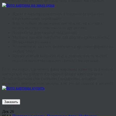
преимущества заказать фотокартину в нашей мастерской:
Яркая и насыщенная печать в высоком разрешении
качественными чернилами;
Влагостойкие мелкозернистые холсты, на которых
печать выглядит максимально органично;
Натяжка на деревянный подрамник;
Матовое лаковое покрытие для долгого срока службы;
Подарочная упаковка;
Возможность заказать фотопечать в крупном формате на
любую тему;
Превосходный внешний вид и долговечность за счет
использования высококачественных материалов.
Если вы ищете, где можно
фото картины купить,
то в нашей
мастерской вы найдете идеальный баланс качество-цена.
Делайте близких счастливыми с подарками, которые
вызывают невероятные эмоции, а не это ли главное в жизни!?
Заказать
Share This
Дек
26