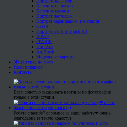
Портрет на дереве
Картины на досках
Картины маслом
Портрет пастелью
Портрет карандашом (имитация)
Скетч
Портрет в стиле Touch Art
WPAP
ГРАНЖ
Поп Арт
Art Brush
Модульные картины
3D фигурка по фото
Идеи подарков
Контакты
Всем советую заказывать картины по фотографии
только в этой студии!
Ребята спасибо? огромное за вашу работу❤ очень
благодарна за такую красоту)