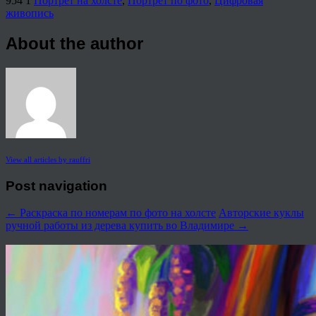
954
1
Портрет на холсте
,
Портрет по фото
,
Цифровая
живопись
About the author
View all articles by rauffri
Post navigation
←
Раскраска по номерам по фото на холсте
Авторские куклы
ручной работы из дерева купить во Владимире
→