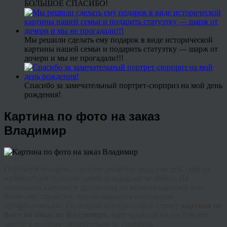
БОЛЬШОЕ СПАСИБО!
Мы решили сделать ему подарок в виде исторической
картины нашей семьи и подарить статуэтку — шарж от
дочери и мы не прогадали!!!
Спасибо за замечательный портрет-сюрприз на мой день
рождения!
Картина по фото на заказ
Владимир
Портрет в подарок – лучшее решение, ведь увидеть себя на
живописном полотне приятно каждому человеку. Но
заказывать картину у художника не всем по карману, тем
более, нет гарантии, что он окажется настоящим
профессионалом. Отличной альтернативой станет
картина по
фото на заказ во Владимире,
напечатанная на настоящем
холсте в полном соответствии со снимком.