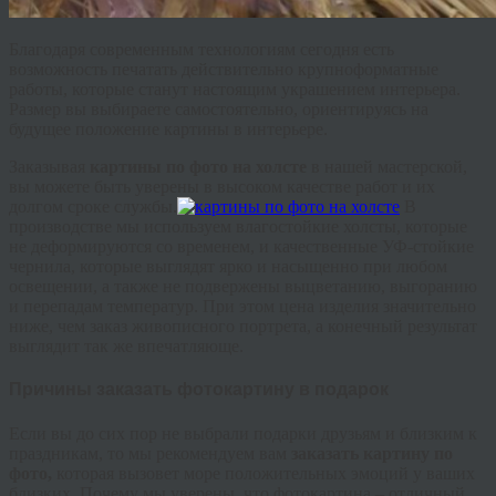
Благодаря современным технологиям сегодня есть
возможность печатать действительно крупноформатные
работы, которые станут настоящим украшением интерьера.
Размер вы выбираете самостоятельно, ориентируясь на
будущее положение картины в интерьере.
Заказывая
картины по фото на холсте
в нашей мастерской,
вы можете быть уверены в высоком качестве работ и их
долгом сроке службы.
В
производстве мы используем влагостойкие холсты, которые
не деформируются со временем, и качественные УФ-стойкие
чернила, которые выглядят ярко и насыщенно при любом
освещении, а также не подвержены выцветанию, выгоранию
и перепадам температур. При этом цена изделия значительно
ниже, чем заказ живописного портрета, а конечный результат
выглядит так же впечатляюще.
Причины заказать фотокартину в подарок
Если вы до сих пор не выбрали подарки друзьям и близким к
праздникам, то мы рекомендуем вам
заказать картину по
фото,
которая вызовет море положительных эмоций у ваших
близких. Почему мы уверены, что фотокартина – отличный