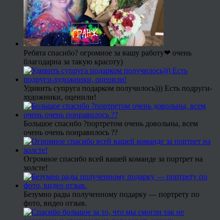
Ребята спасибо? огромное за вашу работу❤ очень
благодарна за такую красоту)
Удивить супруга подарком получилось))) Есть подруги-
художники, оценили!
Большое спасибо ?портретом очень довольны, всем
очень очень понравилось ??
Огромное спасибо всей вашей команде за портрет на
холсте!
Безумно рады полученному подарку — портрету по
фото, видео отзыв.