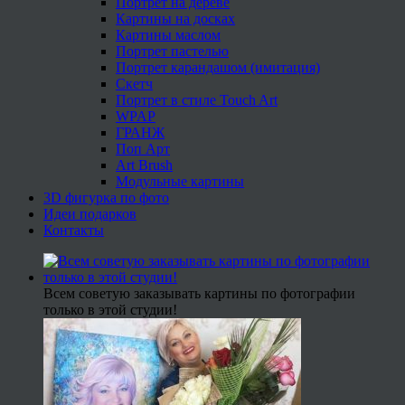
Портрет на дереве
Картины на досках
Картины маслом
Портрет пастелью
Портрет карандашом (имитация)
Скетч
Портрет в стиле Touch Art
WPAP
ГРАНЖ
Поп Арт
Art Brush
Модульные картины
3D фигурка по фото
Идеи подарков
Контакты
Всем советую заказывать картины по фотографии
только в этой студии!