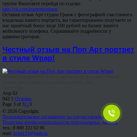
группе Вконтакте перейдя по ссылке
http://vk.com/portretpostrane
Оставив отзыв Арт студии Гранж с фотографией счастливого
владельца нашего портрета, вы гарантированно получаете от
нас приятный бонус виде 100 рублей на баланс вашего
мобильного телефона. Спрашивайте подробности у
администраторов.
Честный отзыв на Поп Арт портрет
в стиле Wpap!
Решила порадовать своего парня на 14 февраля, ломала
голову, что подарить) спасибо ребятам, они ...
Share This
Апр
02
942
1
Отзывы
Page 3 of 3
1
2
3
© 2026 Copyright.
Пользовательское соглашение на предоставление услуг
Политика конфиденциальности персональных данных
тел.: 8 800 222 02 86
mail:
holst133@mail.ru