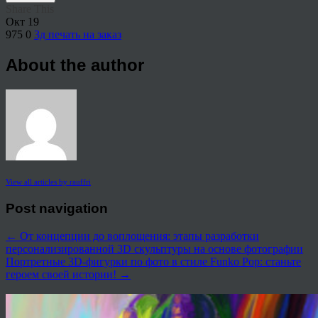
Share This
Окт
19
975
0
3д печать на заказ
About the author
View all articles by rauffri
Post navigation
←
От концепции до воплощения: этапы разработки
персонализированной 3D скульптуры на основе фотографии
Портретные 3D-фигурки по фото в стиле Funko Pop: станьте
героем своей истории!
→