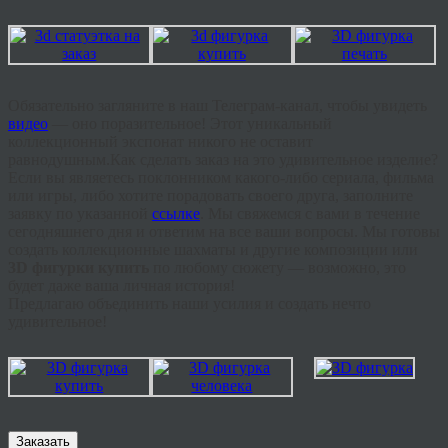
Обязательно загляните в наш Телеграм-канал, чтобы увидеть
видео
— оно поразительное! Этот уникальный
коллекционный экспонат никого не оставит
равнодушным.Как сделать заказ на это удивительное изделие?
Если вы являетесь поклонником какого-либо сериала, фильма
или игры, либо хотите порадовать своего друга, заполните
заявку по указанной
ссылке
. Мы свяжемся с вами в течение
сегодняшнего дня и ответим на все ваши вопросы. Мы готовы
создать коллекционные шахматы и другие композиции или
3D фигурки купить
по любому сюжету — возможно, это
будет даже ваша личная история!
Предлагаю объединить наши усилия и создать нечто
удивительное!
Заказать