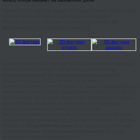
Здравствуйте, дорогие друзья! Арт-студия Гранж снова с вами
и готова делиться своими удивительными идеями!
Если вы еще не в курсе, мы создаем потрясающие
3D
фигурки
различных уровней сложности.
Совсем недавно мы получили заказ на создание уникальных
коллекционных шахмат в 3D печати, вдохновленных
Властелином Колец. Все любители необычных вещей,
обратите внимание! Вы сможете погрузиться в
фантастическую вселенную прямо на шахматной доске.Что же
мы имеем в итоге? Вместо традиционных черно-белых фигур
на шахматной доске представлены две враждующие стороны
из волшебной вселенной Толкина: светлые Свободные
Народы Средиземья и мрачные силы Саурона.
Мы провели колоссальную работу, тщательно прорабатывая
каждую деталь: на шахматной доске располагается 32 фигуры.
Каждая из
3D фигурок на заказ
была создана и раскрашена
вручную нашими талантливыми художниками. И как же
великолепна сама шахматная доска!