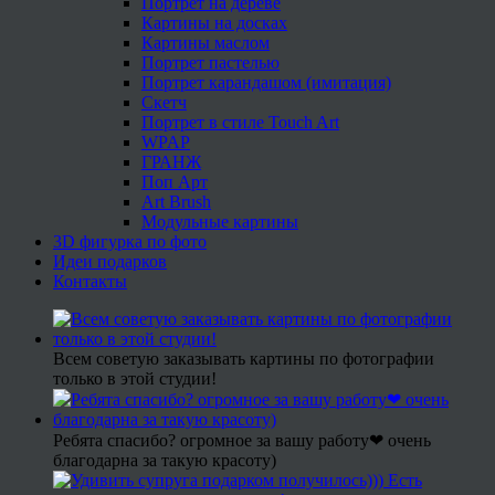
Портрет на дереве
Картины на досках
Картины маслом
Портрет пастелью
Портрет карандашом (имитация)
Скетч
Портрет в стиле Touch Art
WPAP
ГРАНЖ
Поп Арт
Art Brush
Модульные картины
3D фигурка по фото
Идеи подарков
Контакты
Всем советую заказывать картины по фотографии
только в этой студии!
Ребята спасибо? огромное за вашу работу❤ очень
благодарна за такую красоту)