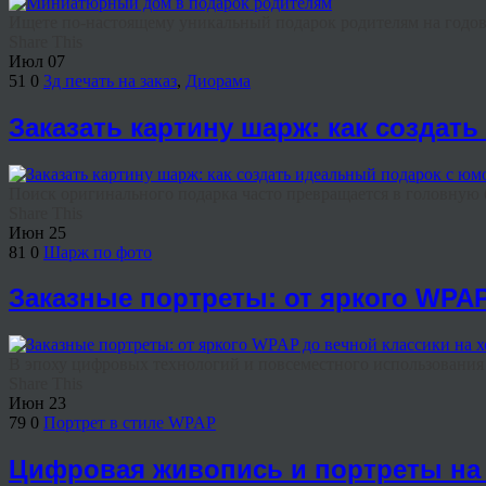
Ищете по-настоящему уникальный подарок родителям на годовщ
Share This
Июл
07
51
0
3д печать на заказ
,
Диорама
Заказать картину шарж: как создат
Поиск оригинального подарка часто превращается в головную бо
Share This
Июн
25
81
0
Шарж по фото
Заказные портреты: от яркого WPAP
В эпоху цифровых технологий и повсеместного использования н
Share This
Июн
23
79
0
Портрет в стиле WPAP
Цифровая живопись и портреты на 