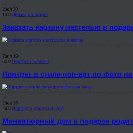
Share This
Июл
30
19
0
Дрим арт портрет
Заказать картину пастелью в подар
Вы ищете способ сохранить самые теплые моменты жизни или и
Share This
Июл
19
30
0
Портрет пастелью
Портрет в стиле поп-арт по фото на
Вы когда-нибудь замечали, что стандартные фотографии со вре
Share This
Июл
15
48
0
Портрет в стиле Поп Арт
Миниатюрный дом в подарок роди