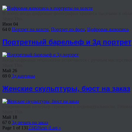
В эпоху, когда цифровые фотографии хранятся тысячами в облач
Share This
Июн
04
64
0
Портрет на холсте
,
Портрет по фото
,
Цифровая живопись
Портретный барельеф и 3д портрет
Когда цифровые технологии встречаются с ручным мастерством,
Share This
Май
26
69
0
3д картины
Женские скульптуры, бюст на заказ
Современный интерьер стремится к индивидуальности. Готовые
Share This
Май
18
67
0
3д печать на заказ
Page 1 of 13
1
2
3
4
5
Next ›
Last »