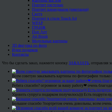
Картины маслом
Портрет пастелью
Портрет карандашом (имитация)
Скетч
Портрет в стиле Touch Art
WPAP
ГРАНЖ
Поп Арт
Art Brush
Модульные картины
3D фигурка по фото
Идеи подарков
Контакты
Что бы сделать заказ, нажмите кнопку
ЗАКАЗАТЬ
, отправляя 
Всем советую заказывать картины по фотографии только 
Ребята спасибо? огромное за вашу работу❤ очень благода
Удивить супруга подарком получилось))) Есть подруги-х
Большое спасибо ?портретом очень довольны, всем очень