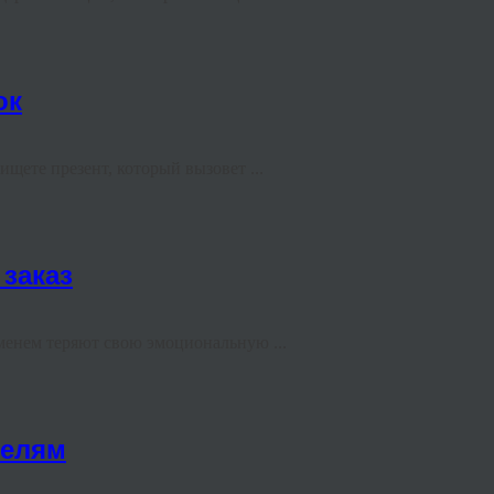
ок
щете презент, который вызовет ...
 заказ
менем теряют свою эмоциональную ...
телям