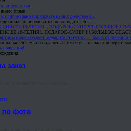
те!
 видео отзыв.
 и оригинально порадовать наших родителей…
Ю ЕЕ 18-ЛЕТИЯ!.. ПОДАРОК-СУПЕР!!!! БОЛЬШОЕ СПАС
тины нашей семьи и подарить статуэтку — шарж от дочери и мы 
рождения!
а заказ
, парфюм закончится, а техника ...
фото
е по фото
арить эмоции, а не просто вещь? ...