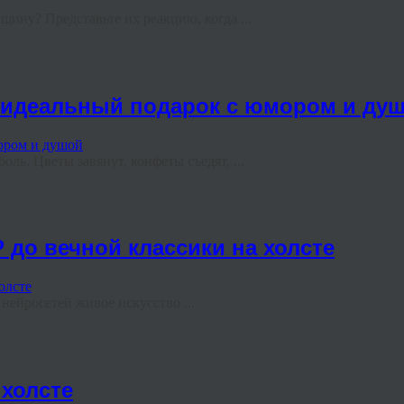
ину? Представьте их реакцию, когда ...
ь идеальный подарок с юмором и ду
ль. Цветы завянут, конфеты съедят, ...
 до вечной классики на холсте
ейросетей живое искусство ...
холсте