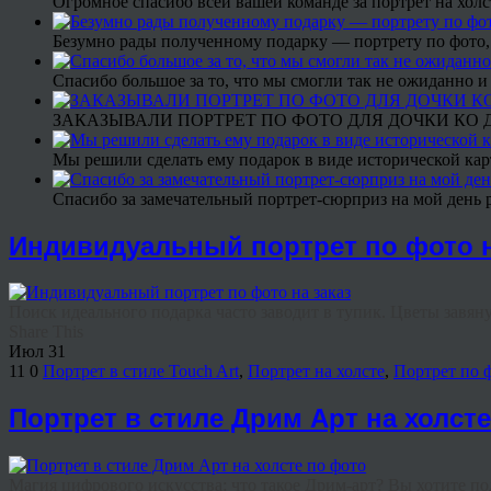
Огромное спасибо всей вашей команде за портрет на холс
Безумно рады полученному подарку — портрету по фото,
Спасибо большое за то, что мы смогли так не ожиданно
ЗАКАЗЫВАЛИ ПОРТРЕТ ПО ФОТО ДЛЯ ДОЧКИ КО ДН
Мы решили сделать ему подарок в виде исторической кар
Спасибо за замечательный портрет-сюрприз на мой день 
Индивидуальный портрет по фото н
Поиск идеального подарка часто заводит в тупик. Цветы завянут
Share This
Июл
31
11
0
Портрет в стиле Touch Art
,
Портрет на холсте
,
Портрет по 
Портрет в стиле Дрим Арт на холст
Магия цифрового искусства: что такое Дрим-арт? Вы хотите под