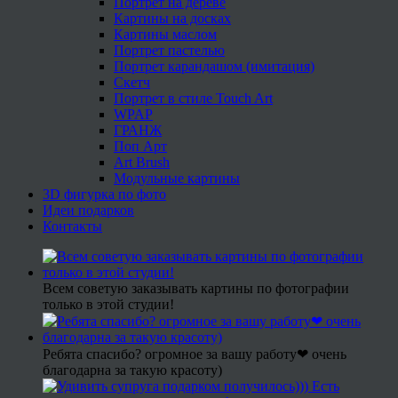
Портрет на дереве
Картины на досках
Картины маслом
Портрет пастелью
Портрет карандашом (имитация)
Скетч
Портрет в стиле Touch Art
WPAP
ГРАНЖ
Поп Арт
Art Brush
Модульные картины
3D фигурка по фото
Идеи подарков
Контакты
Всем советую заказывать картины по фотографии
только в этой студии!
Ребята спасибо? огромное за вашу работу❤ очень
благодарна за такую красоту)