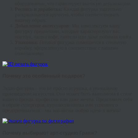
оборудовании, что гарантирует высокую детализацию.
Роспись и доработка:
Каждая фигурка тщательно
раскрашивается вручную, чтобы соответствовать
вашему образу.
Добавление аксессуаров:
Мы комплектуем вашу
фигурку предметами, которые характеризуют вас:
ноутбук, чашка кофе, гантели или даже любимая книга.
Упаковка:
Готовая фигурка помещается в стильную
коробку, оформленную в соответствии с вашими
пожеланиями.
Почему это особенный подарок?
Экшн-фигурка – это не просто игрушка, а уникальное
произведение искусства. Она может быть выполнена в стиле
вашего бренда, профессии или даже мечты. Представьте себя
в образе супергероя, путешественника или успешного
предпринимателя – мы воплотим любую идею в жизнь!
Почему выбирают арт-студию Гранж?