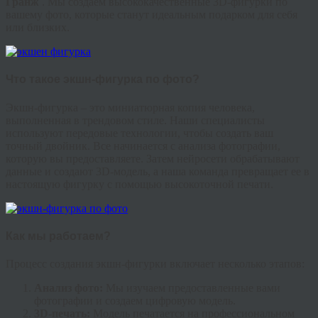
Гранж
. Мы создаем высококачественные 3D-фигурки по
вашему фото, которые станут идеальным подарком для себя
или близких.
Что такое экшн-фигурка по фото?
Экшн-фигурка – это миниатюрная копия человека,
выполненная в трендовом стиле. Наши специалисты
используют передовые технологии, чтобы создать ваш
точный двойник. Все начинается с анализа фотографии,
которую вы предоставляете. Затем нейросети обрабатывают
данные и создают 3D-модель, а наша команда превращает ее в
настоящую фигурку с помощью высокоточной печати.
Как мы работаем?
Процесс создания экшн-фигурки включает несколько этапов:
Анализ фото:
Мы изучаем предоставленные вами
фотографии и создаем цифровую модель.
3D-печать:
Модель печатается на профессиональном