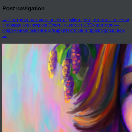
Post navigation
←
Портреты на холсте по фотографии: дети, взрослые и семьи
в образах супергероев
Печать макетов на 3D-принтере —
современное решение для архитекторов и проектировщиков
→